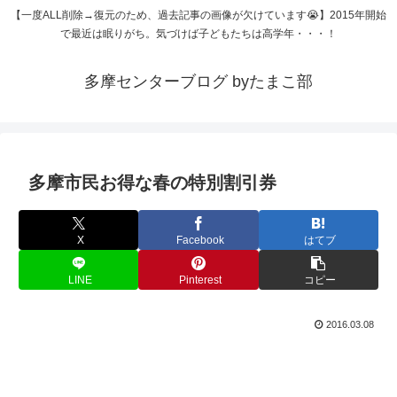
【一度ALL削除→復元のため、過去記事の画像が欠けています😭】2015年開始
で最近は眠りがち。気づけば子どもたちは高学年・・・！
多摩センターブログ byたまこ部
多摩市民お得な春の特別割引券
X
Facebook
はてブ
LINE
Pinterest
コピー
2016.03.08