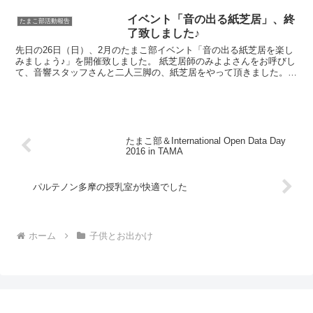
んです！ 見た目がかわいいし、nature
doughnutsなんて書かれていると、 女...
イベント「音の出る紙芝居」、終
たまこ部活動報告
了致しました♪
先日の26日（日）、2月のたまこ部イベント「音の出る紙芝居を楽し
みましょう♪」を開催致しました。 紙芝居師のみよよさんをお呼びし
て、音響スタッフさんと二人三脚の、紙芝居をやって頂きました。
音響さん、写真に入っていませんが、本格機材とともに...
たまこ部＆International Open Data Day
2016 in TAMA
パルテノン多摩の授乳室が快適でした
ホーム
子供とお出かけ