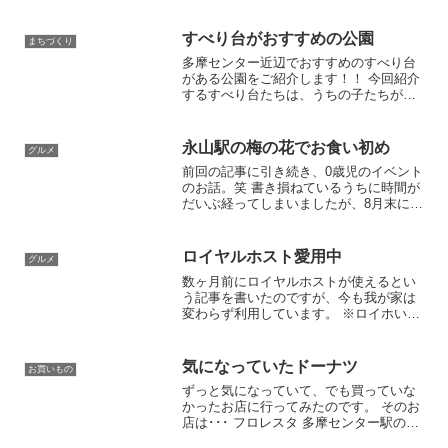
うになりました。 それまでどちらかとい
うとパンよりごはん派！だったんですけ
ど、ぐずったりお腹すかせた子ども相手
すべり台がおすすめの公園
まちづくり
に時間ないとき外にい...
多摩センター近辺でおすすめのすべり台
がある公園をご紹介します！！ 今回紹介
するすべり台たちは、うちの子たちが何
度も繰り返し滑り続け、楽しそうだった
選りすぐり？たちです。笑 (近辺と言って
いますが多摩センター駅から歩きではい
永山駅の梅の花でお食い初め
グルメ
けないところもあり...
前回の記事に引き続き、0歳児のイベント
のお話。笑 書き損ねているうちに時間が
だいぶ経ってしまいましたが、8月末に第
2子が生後100日を迎えて、祖父母たちと
一緒にお食い初め＆お食事をしました。
場所はやはり近場で検討した結果、ベル
ロイヤルホスト愛用中
グルメ
ブ永山の下に...
数ヶ月前にロイヤルホストが使えるとい
う記事を書いたのですが、今も我が家は
変わらず利用しています。 ※ロイホいい
なーと思う点をまとめているので、前回
の記事見てみてください！笑 最近我が子
はだいぶ色々なもの、大人と同じような
気になっていたドーナツ
お買いもの
ものを食べられるよう...
ずっと気になっていて、でも買っていな
かったお店に行ってみたのです。 そのお
店は･･･ フロレスタ 多摩センター駅の小
田急マルシェに入っているドーナツ屋さ