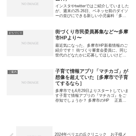
インスタやtwitterではご紹介していました
が、週末の25.26日、ベネッセ前のダイソ
ーの並びにできる新しい小児歯科「多摩
キッズデンタルパーク」さんの内覧会が
行われました。 これまで多摩市で「小児
歯科」とハッキリ掲げていたのは、駅の
街づくり市民委員募集など〜多摩
まちづくり
そば、...
市HPより〜
最近気になった、多摩市HP新着情報のご
紹介です！ 街づくり審査会委員に、同じ
世代のどなたかに応募してほしいけど、
ママは保育付きじゃないと厳しいですよ
ね💦 やっぱり付かないのでしょうか。 私
は多摩市子ども子育て委員会の市民委員
子育て情報アプリ「マチカゴ」が
ご案内
をしてますが、そ...
想像を超えていた［多摩市で子育
てするなら］
多摩市でも6月29日よりスタートしていま
す子育て情報アプリの『マチカゴ』をご
存知でしょうか？ 多摩市のHP 正直、
知ってはいたものの、、、 何となくスル
ーしてました。 使うアプリってもう大体
決まってきていて、色々入れても結局使
わず、忘れた...
2024年ベリエの丘クリニック お子様メ