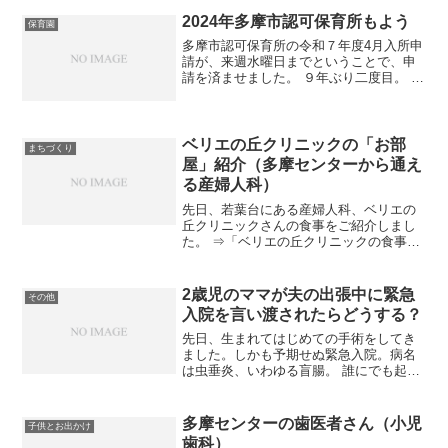
2024年多摩市認可保育所もよう
保育園
多摩市認可保育所の令和７年度4月入所申
請が、来週水曜日までということで、申
請を済ませました。 ９年ぶり二度目。 ９
年前は『保育園落ちた日本死ね』時代で
した。必死に保活したなぁ。 ９年間で、
いろんな変化があり驚きました！ 目次
H30年度と比...
ベリエの丘クリニックの「お部
まちづくり
屋」紹介（多摩センターから通え
る産婦人科）
先日、若葉台にある産婦人科、ベリエの
丘クリニックさんの食事をご紹介しまし
た。 ⇒「ベリエの丘クリニックの食事紹
介（多摩センターから通える産婦人
科）」 ★そういえば、誰でも参加できる
イベント「ベリエフェスタ」が
2歳児のママが夫の出張中に緊急
その他
11/3（祝）に開催されるようで...
入院を言い渡されたらどうする？
先日、生まれてはじめての手術をしてき
ました。しかも予期せぬ緊急入院。病名
は虫垂炎、いわゆる盲腸。 誰にでも起こ
りうることなのかなと思い、書いておき
ます。 夜中からの激しい腹痛で、朝一に
田村クリニックへ飛び込み、診察、血液
多摩センターの歯医者さん（小児
子供とお出かけ
検査、レントゲン、C...
歯科）