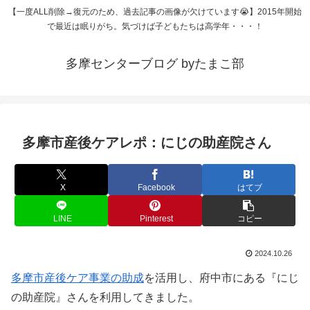
【一度ALL削除→復元のため、過去記事の画像が欠けています😭】2015年開始
で最近は眠りがち。気づけば子どもたちは高学年・・・！
多摩センターブログ byたまこ部
多摩市産後ケアレポ：にじの助産院さん
X
Facebook
はてブ
LINE
Pinterest
コピー
2024.10.26
多摩市産後ケア事業の助成
を活用し、府中市にある『にじ
の助産院』さんを利用してきました。