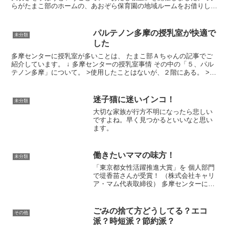
らがたまこ部のホームの、あおぞら保育園の地域ルームをお借りして
の初めての企画。 今後、この場所でだし教室以外のイ...
パルテノン多摩の授乳室が快適で
未分類
した
多摩センターに授乳室が多いことは、 たまこ部Ａちゃんの記事でご
紹介しています。 ↓ 多摩センターの授乳室事情 その中の「５、パル
テノン多摩」について。 >使用したことはないが、２階にある。 >た
だ、ここは鍵がかかいるので受付の人に頼んで開け...
迷子猫に迷いインコ！
未分類
大切な家族が行方不明になったら悲しい
ですよね。早く見つかるといいなと思い
ます。
働きたいママの味方！
未分類
「東京都女性活躍推進大賞」を 個人部門
で堤香苗さんが受賞！ （株式会社キャリ
ア・マム代表取締役） 多摩センターにも
女性の再就職を応援するためのセミナー
があるなぁ とキャリア・マム気にしてい
たら 今年度、賞をもらっててびっくり
ごみの捨て方どうしてる？エコ
その他
(団体ではなく...
派？時短派？節約派？