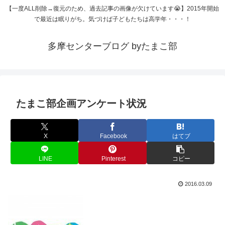
【一度ALL削除→復元のため、過去記事の画像が欠けています😭】2015年開始
で最近は眠りがち。気づけば子どもたちは高学年・・・！
多摩センターブログ byたまこ部
たまこ部企画アンケート状況
X
Facebook
はてブ
LINE
Pinterest
コピー
2016.03.09