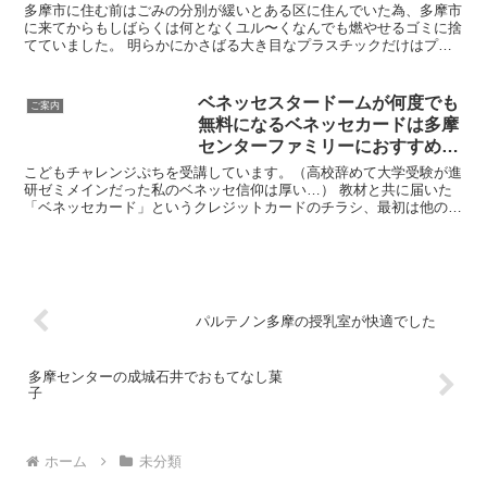
多摩市に住む前はごみの分別が緩いとある区に住んでいた為、多摩市
に来てからもしばらくは何となくユル〜くなんでも燃やせるゴミに捨
てていました。 明らかにかさばる大き目なプラスチックだけはプラ
ゴミの袋へ分別し、発泡トレーと牛乳パックはスーパーや生...
ベネッセスタードームが何度でも
ご案内
無料になるベネッセカードは多摩
センターファミリーにおすすめ！
※広告ではありません！笑
こどもチャレンジぷちを受講しています。（高校辞めて大学受験が進
研ゼミメインだった私のベネッセ信仰は厚い…） 教材と共に届いた
「ベネッセカード」というクレジットカードのチラシ、最初は他のチ
ラシと一緒に捨てかけたのですが、し、か、し…… これを...
パルテノン多摩の授乳室が快適でした
多摩センターの成城石井でおもてなし菓
子
ホーム
未分類