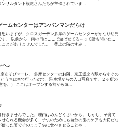
ンサルタント横尾さんたちが主催されていま...
ゲームセンターはアンパンマンだらけ
は思いますが、クロスガーデン多摩のゲームセンターがかなり幼児
です。 以前から、雨の日はここで遊ばせてる～って話も聞いたこ
ことがありませんでした。一番上の階のすみ...
レへ♪
東京あそびマーレ。 多摩センターのお隣、京王堀之内駅からすぐの
 （↑うちは車で行ったので、駐車場からの入口写真です。２ヶ所の
を。） ここはオープンする前から気...
ク
は行きませんでした。理由はめんどくさいから。 しかし、子育て
させられる機会が多く、子供のためにも自分の歯のケアも大切だな
使った箸でそのまま子供に食べさせることや...