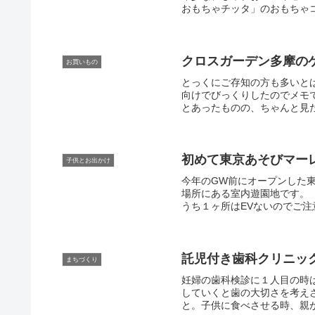
おもちゃチッタ」のおもちゃコ
クロスガーデン多摩の
お買いもの
とっくにご存知の方も多いと
向けでびっくりしたのでメモ
とあったものの、ちゃんと見た
初めて東京あそびマー
子供とお出かけ
今年のGW前にオープンした
場所にある室内遊園地です。
うち１ヶ所はEVないのでご注意
託児付き歯科クリニッ
まちづくり
妊婦の歯科検診に１人目の時
していくと歯の大切さを考え
と。子供に食べさせる時、親が