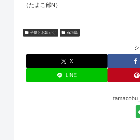
（たまこ部N）
子供とお出かけ
石垣島
シ
X
LINE
tamaco