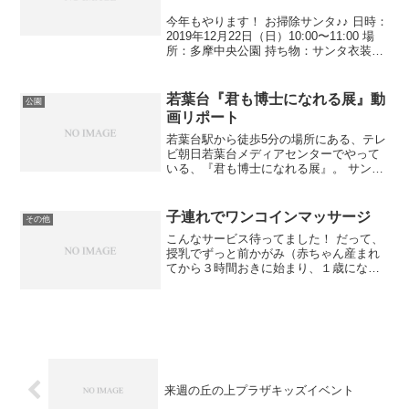
今年もやります！ お掃除サンタ♪♪ 日時：
2019年12月22日（日）10:00〜11:00 場
所：多摩中央公園 持ち物：サンタ衣装
（帽子だけでもOK！若干名は貸出しも
有）、軍手、火ばさみ 参加費：無料 ※持
ち物は必須ではなく任意です ※ゴ...
若葉台『君も博士になれる展』動
公園
画リポート
若葉台駅から徒歩5分の場所にある、テレ
ビ朝日若葉台メディアセンターでやって
いる、『君も博士になれる展』。 サンド
ウィッチマン＆芦田愛菜ちゃんの、あの
番組の企画展です。 私が同じく若葉台
の、ベリエの丘クリニックに入院してい
子連れでワンコインマッサージ
その他
るとき（先月出産しま...
こんなサービス待ってました！ だって、
授乳でずっと前かがみ（赤ちゃん産まれ
てから３時間おきに始まり、１歳になる
までで計算したら何時間になるんだろ
う？！）、抱っこ紐への負荷も日に日に
大きくなり、私の肩はコリコリですよ！
マッサージや整体に行き...
来週の丘の上プラザキッズイベント