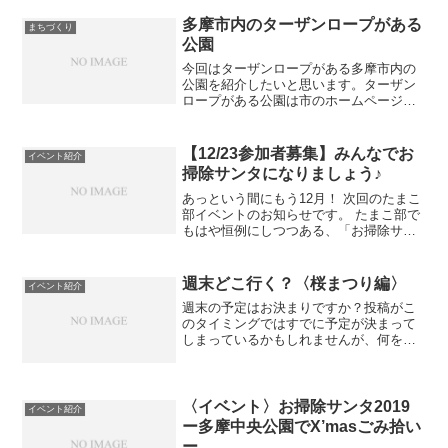
多摩市内のターザンロープがある
まちづくり
公園
今回はターザンロープがある多摩市内の
公園を紹介したいと思います。ターザン
ロープがある公園は市のホームページに
よると5ヶ所。 301 Moved Permanently
www.city.tama.lg.jp ●落合南公園 ●諏訪南
公園 ●と...
【12/23参加者募集】みんなでお
イベント紹介
掃除サンタになりましょう♪
あっという間にもう12月！ 次回のたまこ
部イベントのお知らせです。 たまこ部で
もはや恒例にしつつある、「お掃除サン
タ」企画、今年も開催しちゃいます♡ 今
年で4回目(^^) ※この写真は過去に実施し
たときのものです。 今回の詳細は、下記
週末どこ行く？〈桜まつり編〉
イベント紹介
の通り...
週末の予定はお決まりですか？投稿がこ
のタイミングではすでに予定が決まって
しまっているかもしれませんが、何をし
よう〜と迷われている方はどうぞ参考に
してみてくださいね♪ この土日は桜まつ
りのオンパレード！ 天候はイマイチにな
りそうですがイベント...
〈イベント〉お掃除サンタ2019
イベント紹介
ー多摩中央公園でX’masごみ拾い
ー