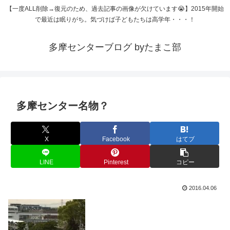
【一度ALL削除→復元のため、過去記事の画像が欠けています😭】2015年開始
で最近は眠りがち。気づけば子どもたちは高学年・・・！
多摩センターブログ byたまこ部
多摩センター名物？
X
Facebook
はてブ
LINE
Pinterest
コピー
2016.04.06