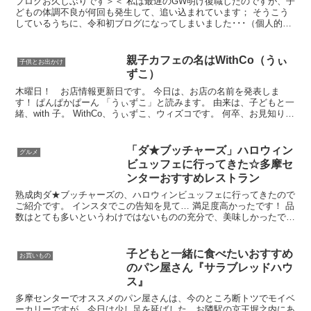
ブログお久しぶりです＞＜ 私は最遅のGW明け復職したのですが、子
どもの体調不良が何回も発生して、追い込まれています； そうこう
しているうちに、令和初ブログになってしまいました･･･（個人的
に、新元号がまだ馴染まない） というわけで、ずっと書...
親子カフェの名はWithCo（うぃ
子供とお出かけ
ずこ）
木曜日！ お店情報更新日です。 今日は、お店の名前を発表しま
す！ ぱんぱかぱーん 「うぃずこ」と読みます。 由来は、子どもと一
緒、with 子。 WithCo、うぃずこ、ウィズコです。 何卒、お見知りお
きを！ 内装はおかげさまで着々と進み、...
「ダ★ブッチャーズ」ハロウィン
グルメ
ビュッフェに行ってきた☆多摩セ
ンターおすすめレストラン
熟成肉ダ★ブッチャーズの、ハロウィンビュッフェに行ってきたので
ご紹介です。 インスタでこの告知を見て… 満足度高かったです！ 品
数はとても多いというわけではないものの充分で、美味しかったで
す。 ラインナップはこんな感じー 写真では分かりづら...
子どもと一緒に食べたいおすすめ
お買いもの
のパン屋さん『サラブレッドハウ
ス』
多摩センターでオススメのパン屋さんは、今のところ断トツでモイベ
ーカリーですが、今日は少し足を延ばした、お隣駅の京王堀之内にあ