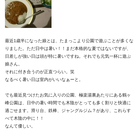
最近1歳半になった娘とは、
たまっこより公園で遊ぶことが多くな
りました。ただ日中は暑い！
！まだ本格的な夏ではないですが、
日差しが強い日は頭が特に暑いですね。
それでも元気一杯に遊ぶ
娘さん。
それに付き合うのが正直つらい。笑
なるべく暑い日は室内がいいなぁーと。
でも最近見つけたお気に入りの公園、極楽湯裏あたりにある鶴ヶ
峰公園は、
日中の暑い時間でも木陰がとっても多く割りと快適に
過ごせます。滑り台、鉄棒、ジャングルジム？
があり、これらす
べて木陰の中に！！
なんて優しい。