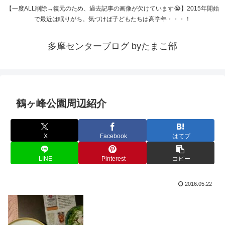
【一度ALL削除→復元のため、過去記事の画像が欠けています😭】2015年開始
で最近は眠りがち。気づけば子どもたちは高学年・・・！
多摩センターブログ byたまこ部
鶴ヶ峰公園周辺紹介
X
Facebook
はてブ
LINE
Pinterest
コピー
2016.05.22