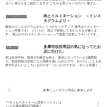
るパン屋さんをご紹介します🎶 こちらも別ジャンルのパン屋さんと
して？オススメですので是非〜 その名もsalaのこだわ...
肉とイルミネーション ～インス
インスタグラムより
タグラムより～
最近のインスタグラムからいくつかピックアップ 後半はイルミネー
ション特集です♪ というか、四人で投稿してるからネタが被りま
す。 雨上がりのイルミネーションって地面で反射してキレイですよ
ね。 たまこ部みんなで昨年参加したこの講座。お陰さまで無...
多摩市役所周辺の気になってたお
お買いもの
店に行けた♪
実は先月中旬、怒涛の引継ぎを終え、産休に入ってたった1週間程
で、切迫気味の症状になり安静を強いられたので、やりたいことも出
来ず行きたいところにも行けず･･･だったのですが、 やっと先週くら
いから少しずつ近辺で最低限の家事・行動を再開しつつの...
多摩ニュータウン学会に参加します
ベネッセスタードーム貸切イベントいよ
いよ今週金曜(5/27)開催！