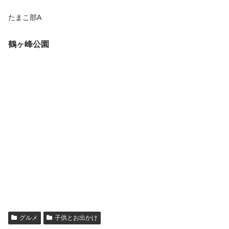
たまこ部A
鶴ヶ峰公園
グルメ
子供とお出かけ