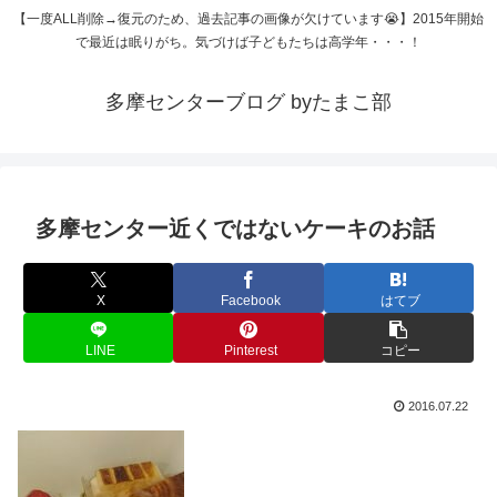
【一度ALL削除→復元のため、過去記事の画像が欠けています😭】2015年開始
で最近は眠りがち。気づけば子どもたちは高学年・・・！
多摩センターブログ byたまこ部
多摩センター近くではないケーキのお話
X
Facebook
はてブ
LINE
Pinterest
コピー
2016.07.22