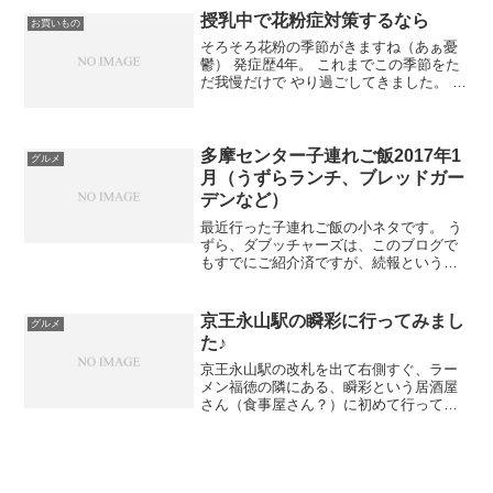
ン通り沿いローソン横の2階で...
授乳中で花粉症対策するなら
お買いもの
そろそろ花粉の季節がきますね（あぁ憂
鬱） 発症歴4年。 これまでこの季節をた
だ我慢だけで やり過ごしてきました。 最
近は、舌下免疫療法なるものが気に なっ
ていますが、治す期間が長いし、 通院が
面倒でなかなか手は出さずじまい。 しか
し、今年は...
多摩センター子連れご飯2017年1
グルメ
月（うずらランチ、ブレッドガー
デンなど）
最近行った子連れご飯の小ネタです。 う
ずら、ダブッチャーズは、このブログで
もすでにご紹介済ですが、続報というこ
とで！ ＜関連記事＞ 多摩センターでラン
チいくなら（2016/10/19） 多摩センター
周辺でランチするなら N編（2016/11...
京王永山駅の瞬彩に行ってみまし
グルメ
た♪
京王永山駅の改札を出て右側すぐ、ラー
メン福徳の隣にある、瞬彩という居酒屋
さん（食事屋さん？）に初めて行ってき
ました お酒が好きな義理家族と子連れで
昼食というパターンだったので、 ・飲み
放題がある ・個室（タバコの煙を避ける
のと、子どものせわ...