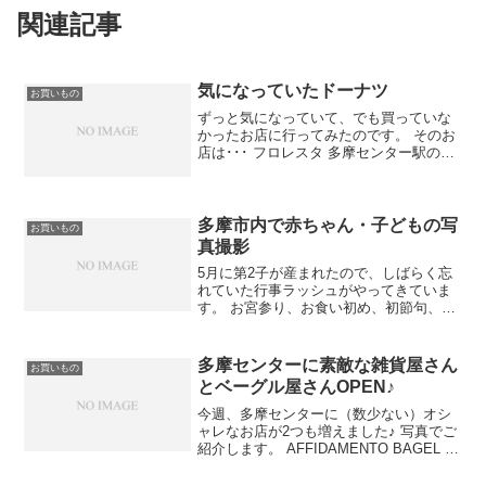
関連記事
気になっていたドーナツ
お買いもの
ずっと気になっていて、でも買っていな
かったお店に行ってみたのです。 そのお
店は･･･ フロレスタ 多摩センター駅の小
田急マルシェに入っているドーナツ屋さ
んです！ 見た目がかわいいし、nature
doughnutsなんて書かれていると、 女...
多摩市内で赤ちゃん・子どもの写
お買いもの
真撮影
5月に第2子が産まれたので、しばらく忘
れていた行事ラッシュがやってきていま
す。 お宮参り、お食い初め、初節句、一
升餅･･･と続く中で、つきものなのが写真
撮影！ （家庭によって、ちゃんと撮影し
たいタイミングや回数は違うと思います
多摩センターに素敵な雑貨屋さん
お買いもの
が） どこで撮...
とベーグル屋さんOPEN♪
今週、多摩センターに（数少ない）オシ
ャレなお店が2つも増えました♪ 写真でご
紹介します。 AFFIDAMENTO BAGEL ⇒
公式サイト、facebookページ 永山から移
転してきたベーグル屋さん。 ニュータウ