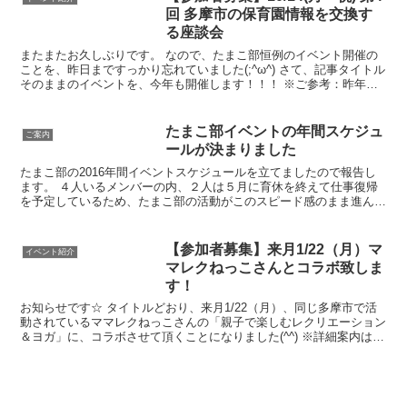
回 多摩市の保育園情報を交換す
る座談会
またまたお久しぶりです。 なので、たまこ部恒例のイベント開催の
ことを、昨日まですっかり忘れていました(;^ω^) さて、記事タイトル
そのままのイベントを、今年も開催します！！！ ※ご参考：昨年の
開催報告記事はコチラ。 保育園入園を検討してい...
たまこ部イベントの年間スケジュ
ご案内
ールが決まりました
たまこ部の2016年間イベントスケジュールを立てましたので報告し
ます。 ４人いるメンバーの内、２人は５月に育休を終えて仕事復帰
を予定しているため、たまこ部の活動がこのスピード感のまま進んで
いくのかは未知ですが、まずは2016年、毎月のイベン...
【参加者募集】来月1/22（月）マ
イベント紹介
マレクねっこさんとコラボ致しま
す！
お知らせです☆ タイトルどおり、来月1/22（月）、同じ多摩市で活
動されているママレクねっこさんの「親子で楽しむレクリエーション
＆ヨガ」に、コラボさせて頂くことになりました(^^) ※詳細案内はコ
チラ。 ※ママレクねっこさんのプロフィールは...