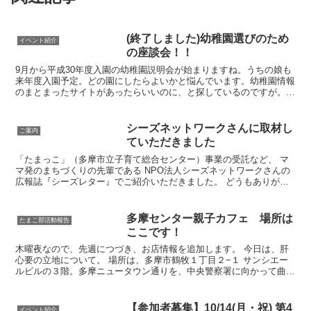
(終了しました)幼稚園選びのため
イベント紹介
の座談会！！
9月から平成30年度入園の幼稚園説明会が始まりますね。うちの娘も
来年度入園予定。どの園にしたらよいかと悩んでいます。幼稚園情報
のまとまったサイトがあったらいいのに、と探しているのですが。。
(知っている方いらたぜひ教えてください！)あまりない...
シーズネットワークさんに取材し
ご案内
ていただきました
「たまっこ」（多摩市立子育て総合センター）事業の受託など、 マ
マ発のまちづくりの先輩である NPO法人シーズネットワークさんの
広報誌『シーズレター』でご紹介いただきました。 どうもありがと
うございました！
多摩センター親子カフェ 場所は
たまこ部活動報告
ここです！
木曜夜なので、先週につづき、お店情報を追加します。 今日は、肝
心要の立地について。 場所は、多摩市鶴牧１丁目２−１ サンシエー
ルビルの３階。多摩ニュータウン通りを、中央警察署に向かって曲が
る道の角です。 多摩センター駅を出て、乞田川沿いに歩...
【参加者募集】10/14(月・祝) 第4
イベント紹介