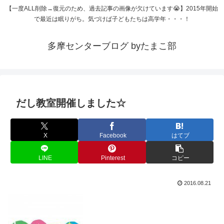
【一度ALL削除→復元のため、過去記事の画像が欠けています😭】2015年開始
で最近は眠りがち。気づけば子どもたちは高学年・・・！
多摩センターブログ byたまこ部
だし教室開催しました☆
X
Facebook
はてブ
LINE
Pinterest
コピー
2016.08.21