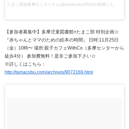
たまこ部@多摩センターさん(@tamacobu2015)が投稿した写真 –
【参加者募集中】多摩児童図書館×たまこ部 特別企画☆
『赤ちゃんとママのための絵本の時間』 日時:11月25日
（金）10時〜 場所:親子カフェWithCo（多摩センターから
徒歩4分） 参加費無料！是非ご参加下さい☆
※詳しくはこちら：
http://tamacobu.com/archives/9072169.html