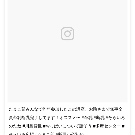
たまこ部みんなで昨年参加したこの講座。お陰さまで無事全
員卒乳断乳完了してます！オススメ〜 #卒乳 #断乳 #そらいろ
のたね #川島智世 #おっぱいについて話そう #多摩センター #
そらいろ広場 #たまこ部 #断乳か卒乳か