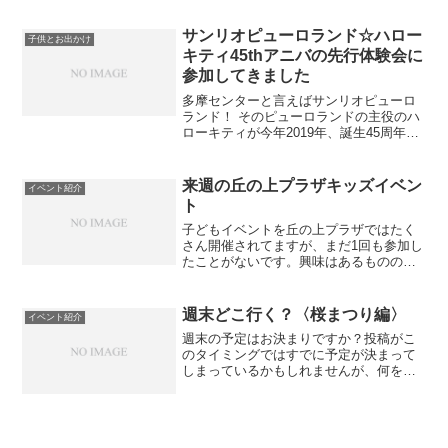
ーティーやグルメ、イルミネーションを
楽しむだけではなくて、 みんなでクリス
サンリオピューロランド☆ハロー
子供とお出かけ
マスコスプ...
キティ45thアニバの先行体験会に
参加してきました
多摩センターと言えばサンリオピューロ
ランド！ そのピューロランドの主役のハ
ローキティが今年2019年、誕生45周年を
迎えます。 もちろんアニバーサリーの楽
しいイベントも目白押し♪ 実は先月から
ピューロランドのアンバサダーになった
来週の丘の上プラザキッズイベン
イベント紹介
私、早速「ハ...
ト
子どもイベントを丘の上プラザではたく
さん開催されてますが、まだ1回も参加し
たことがないです。興味はあるもののな
んとなく足が向かわず。 でも今月のイベ
ントは行ってみたいなと思ってます。ま
だ1歳5ヶ月の娘はゴールまで辿りつけな
週末どこ行く？〈桜まつり編〉
イベント紹介
いでしょうが、ちょ...
週末の予定はお決まりですか？投稿がこ
のタイミングではすでに予定が決まって
しまっているかもしれませんが、何をし
よう〜と迷われている方はどうぞ参考に
してみてくださいね♪ この土日は桜まつ
りのオンパレード！ 天候はイマイチにな
りそうですがイベント...