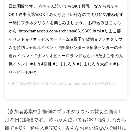
日に開催です。 赤ちゃん泣いてもOK！授乳しながら観ても
OK！途中入退室OK！みんなお互い様なので周りに気兼ねせず
一緒にプラネタリウムを楽しみましょう。 お申込みはこちら
から⇨http://tamacobu.com/archives/8619669.html #たまこ部
イベント #ベネッセスタードーム #親子で貸切 #プラネタリウ
ムを貸切 #子連れイベント #多摩センター #多摩センターの子
連れイベント #サンリオピューロランドも近い #たまこ部の人
気イベント #もう4回目 #しまじろう #しまじろう大好き #ト
リッピーも好き
たまこ部@多摩センターさん(@tamacobu2015)が投稿した写真 –
【参加者募集中】恒例のプラネタリウムの貸切企画☆11
月22日に開催です。 赤ちゃん泣いてもOK！授乳しながら
観てもOK！途中入退室OK！みんなお互い様なので周りに