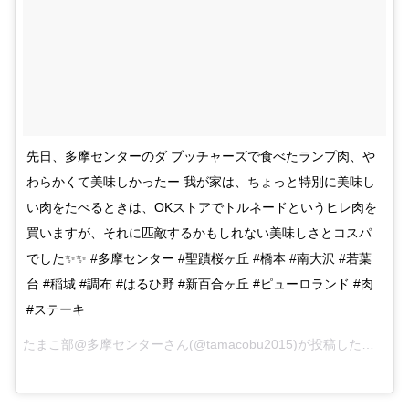
先日、多摩センターのダ ブッチャーズで食べたランプ肉、や
わらかくて美味しかったー 我が家は、ちょっと特別に美味し
い肉をたべるときは、OKストアでトルネードというヒレ肉を
買いますが、それに匹敵するかもしれない美味しさとコスパ
でした✨✨ #多摩センター #聖蹟桜ヶ丘 #橋本 #南大沢 #若葉
台 #稲城 #調布 #はるひ野 #新百合ヶ丘 #ピューロランド #肉
#ステーキ
たまこ部@多摩センターさん(@tamacobu2015)が投稿した写真 –