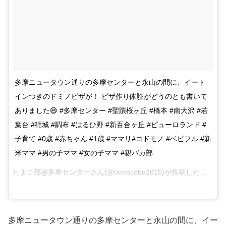
多摩ニュータウン通りの多摩センターと永山の間に、イート
インつきのドミノピザが！ ピザ作り体験がどうのとも書いて
ありました😄 #多摩センター #聖蹟桜ヶ丘 #橋本 #南大沢 #若
葉台 #稲城 #調布 #はるひ野 #新百合ヶ丘 #ピューロランド #
子育て #0歳 #赤ちゃん #1歳 #ママリ#コドモノ #ベビフル #新
米ママ #男の子ママ #女の子ママ #親バカ部
たまこ部@多摩センターさん(@tamacobu2015)が投稿した写真 –
多摩ニュータウン通りの多摩センターと永山の間に、イー