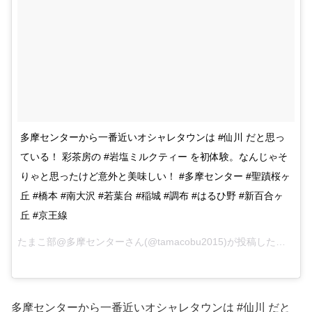
多摩センターから一番近いオシャレタウンは #仙川 だと思っ
ている！ 彩茶房の #岩塩ミルクティー を初体験。なんじゃそ
りゃと思ったけど意外と美味しい！ #多摩センター #聖蹟桜ヶ
丘 #橋本 #南大沢 #若葉台 #稲城 #調布 #はるひ野 #新百合ヶ
丘 #京王線
たまこ部@多摩センターさん(@tamacobu2015)が投稿した写真 –
多摩センターから一番近いオシャレタウンは #仙川 だと