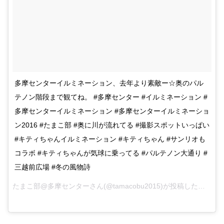
多摩センターイルミネーション、去年より素敵ー☆奥のパル
テノン階段まで観てね。 #多摩センター #イルミネーション #
多摩センターイルミネーション #多摩センターイルミネーショ
ン2016 #たまこ部 #奥に川が流れてる #撮影スポットいっぱい
#キティちゃんイルミネーション #キティちゃん #サンリオも
コラボ #キティちゃんが気球に乗ってる #パルテノン大通り #
三越前広場 #冬の風物詩
たまこ部@多摩センターさん(@tamacobu2015)が投稿した写真 –