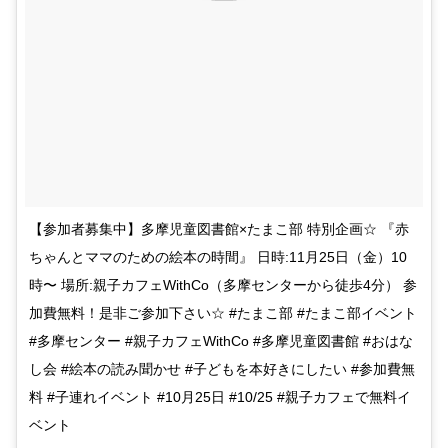
【参加者募集中】多摩児童図書館×たまこ部 特別企画☆ 『赤
ちゃんとママのための絵本の時間』 日時:11月25日（金）10
時〜 場所:親子カフェWithCo（多摩センターから徒歩4分） 参
加費無料！是非ご参加下さい☆ #たまこ部 #たまこ部イベント
#多摩センター #親子カフェWithCo #多摩児童図書館 #おはな
し会 #絵本の読み聞かせ #子どもを本好きにしたい #参加費無
料 #子連れイベント #10月25日 #10/25 #親子カフェで無料イ
ベント