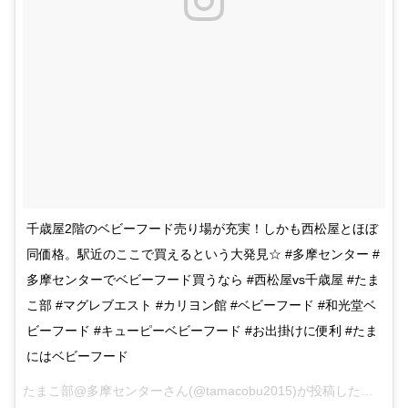
千歳屋2階のベビーフード売り場が充実！しかも西松屋とほぼ
同価格。駅近のここで買えるという大発見☆ #多摩センター #
多摩センターでベビーフード買うなら #西松屋vs千歳屋 #たま
こ部 #マグレブエスト #カリヨン館 #ベビーフード #和光堂ベ
ビーフード #キューピーベビーフード #お出掛けに便利 #たま
にはベビーフード
たまこ部@多摩センターさん(@tamacobu2015)が投稿した写真 –