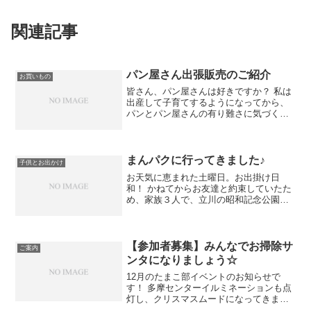
関連記事
パン屋さん出張販売のご紹介
お買いもの
皆さん、パン屋さんは好きですか？ 私は
出産して子育てするようになってから、
パンとパン屋さんの有り難さに気づくよ
うになりました。 それまでどちらかとい
うとパンよりごはん派！だったんですけ
ど、ぐずったりお腹すかせた子ども相手
に時間ないとき外にい...
まんパクに行ってきました♪
子供とお出かけ
お天気に恵まれた土曜日。お出掛け日
和！ かねてからお友達と約束していたた
め、家族３人で、立川の昭和記念公園で
開催されているまんパク2016に遊びに行
ってきました。 ベビー連れでは昨年に引
き続き２回目。 実は一昨年も妊娠中に行
っているので、厳...
【参加者募集】みんなでお掃除サ
ご案内
ンタになりましょう☆
12月のたまこ部イベントのお知らせで
す！ 多摩センターイルミネーションも点
灯し、クリスマスムードになってきまし
たね(*^^) せっかくのクリスマス。 室内パ