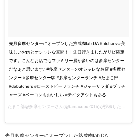
先月多摩センターにオープンした熟成肉lab DA Butchers☆美
味しいお肉とオシャレな空間！！先日行きましたがリピ確定
です。こんなお店でもファミリー層が多いのは多摩センター
だなぁと思います♪ #多摩センターのオシャレなお店 #多摩セ
ンター #多摩センター駅 #多摩センターランチ #たまこ部
#dabutchers #ローストビーフランチ #ジャーサラダ #ブッチ
ャーズ #ベーコンもおいしい #テイクアウトもある
たまこ部@多摩センターさん(@tamacobu2015)が投稿した写真 –
先月多摩センターにオープンした熟成肉lab DA