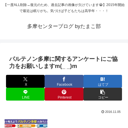
【一度ALL削除→復元のため、過去記事の画像が欠けています😭】2015年開始
で最近は眠りがち。気づけば子どもたちは高学年・・・！
多摩センターブログ byたまこ部
パルテノン多摩に関するアンケートにご協
力をお願いしますm(_ _)m
X
Facebook
はてブ
LINE
Pinterest
コピー
2016.11.05