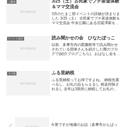
3/25（土）古民家でプチ茶道体験
ご案内
（T_T） 公園の多い...
＆ママ交流会
3月のたまこ部イベントの詳細が決まりま
した 3/25（土） 古民家でプチ茶道体験＆
ママ交流会 中央公園にある旧冨澤家をご
存知ですか？ 文化財の古民家で、きれい
なお庭も見応えがあります。 その奥のお
部屋を貸し切って、茶道体験とママ交流
読み聞かせの会 ひなたぼっこ
イベント紹介
会を兼ね...
以前、多摩市内の図書館等で読み聞かせ
されている団体さんを紹介した際のブロ
グで(紹介ブログこちら)、おはなし会を一
緒にやってみませんか？と呼びかけてみ
たところ、なんとすぐにメンバーが見つ
かりました。さっそく3月末に『ひなたぼ
っこ』を結成。由来...
ふる里納税
その他
ふる里納税ってお得ですよね。 納税先選
べるし、お礼の品もらえるし 税金控除さ
れるし 去年は3箇所に納税してお礼の品
を頂きました。 お肉美味しかったー♪ 今
年はどうしましょうかね。 多摩市も昨年
の11月からお礼の品を用意しています。
ピューロ...
今更ですが地価のお話（多摩市がんばっ