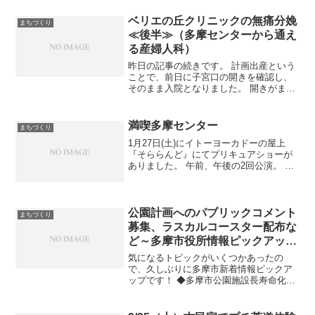
ベリエの丘クリニックの無痛分娩
まちづくり
≪後半≫（多摩センターから通え
る産婦人科）
昨日の記事の続きです。 計画出産という
ことで、前日に子宮口の開きを確認し、
そのまま入院となりました。 開きがまだ
まだだったので、子宮口を広げるため
に、一晩バルーンを入れて過ごすので
す。 バルーンは痛いという前評判にびび
満喫多摩センター
まちづくり
ってましたが、違和感程...
1月27日(土)にイトーヨーカドーの屋上
『そららんど』にてプリキュアショーが
ありました。 午前、午後の2回公演。 う
ちは2回目の14:30のショーを家族でみて
きました。 13:45分くらいにはすでに、
ステージ目の前の場所(一般的なS席相
当)...
公園計画へのパブリックコメント
まちづくり
募集、ラスカルコースター配布な
ど～多摩市役所情報ピックアップ
～
気になるトピックがいくつかあったの
で、久しぶりに多摩市新着情報ピックア
ップです！ ◆多摩市公園施設長寿命化計
画（案）のパブリックコメント（意見募
集）を実施します 公園整備計画に対する
市民の声を集めています。明日締切です