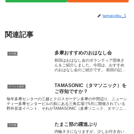
tamacobu_1
関連記事
多摩おすすめのおはなし会
その他
前回はおはなし会のボランティア団体さ
んをご紹介しました。今回は、おすすめ
のおはなし会のご紹介です。 前回の記事
は下記から おすすめは、The Witchesさ
ん(魔女たち)によるおはなし会です。どの
おはなし会もさまざまで面白いですが、
TAMASONIC（タマソニック）を
イベント紹介
個人的...
ご存知ですか？
毎年多摩センターの三越とクロスガーデン多摩の中間辺り、ニューシ
ティー多摩センタービルの前にある三角広場で5月に開催されている
野外音楽イベント、それがTAMASONIC（多摩ソニック、タマソニッ
ク、通称タマソニ）です。 パンクやハードコア系の...
たまこ部の躍進ぶり
その他
内輪ネタになりますが、少しお付き合い