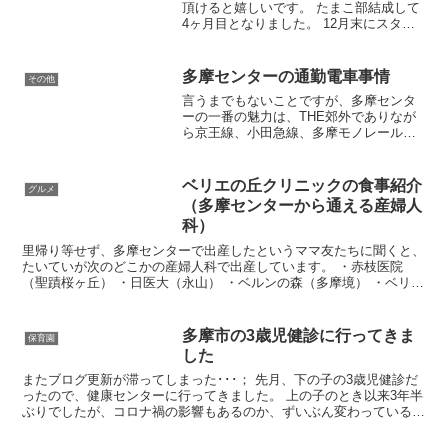
頂けると嬉しいです。 たまこ部結成して
4ヶ月目となりました。 12月末にスター
トしたこのブログも着々とアクセス数を
伸ばし、もう少しで総訪問者数が6000を
越しそうです！ 当初の目標は3ヶ月で
多摩センターの通勤電車事情
その他
3000でした...
言うまでもないことですが、多摩センタ
ーの一番の魅力は、THE郊外でありなが
ら京王線、小田急線、多摩モノレールの3
路線が走ってるところですよね。 さら
に、そのうち2路線は地下鉄乗り入れ！
さらにさらに、モノレールは始発駅、小
ベリエの丘クリニックの食事紹介
グルメ
田急線はお隣が始発...
（多摩センターから通える産婦人
科）
里帰り等せず、多摩センターで出産したというママ友たちに聞くと、
たいていが次のどこかの産婦人科で出産しています。 ・赤枝医院
（聖蹟桜ヶ丘） ・日医大（永山） ・ベルンの森（多摩境） ・ベリエ
の丘（若葉台） ・稲城市立病院（南多摩） このうち...
多摩市の3歳児健診に行ってきま
保育園
した
またブログ更新が滞ってしまった･･･； 先月、下の子の3歳児健診だ
ったので、健康センターに行ってきました。 上の子のとき以来3年半
ぶりでしたが、コロナ禍の影響もあるのか、ずいぶん変わっているん
ですね。びっくりでした。 まず受付時間が割り振ら...