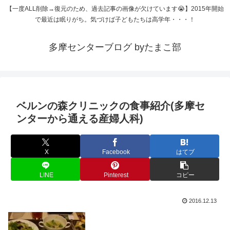
【一度ALL削除→復元のため、過去記事の画像が欠けています😭】2015年開始
で最近は眠りがち。気づけば子どもたちは高学年・・・！
多摩センターブログ byたまこ部
ベルンの森クリニックの食事紹介(多摩セ
ンターから通える産婦人科)
X
Facebook
はてブ
LINE
Pinterest
コピー
2016.12.13