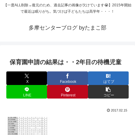
【一度ALL削除→復元のため、過去記事の画像が欠けています😭】2015年開始
で最近は眠りがち。気づけば子どもたちは高学年・・・！
多摩センターブログ byたまこ部
保育園申請の結果は・・2年目の待機児童
X
Facebook
はてブ
LINE
Pinterest
コピー
2017.02.15