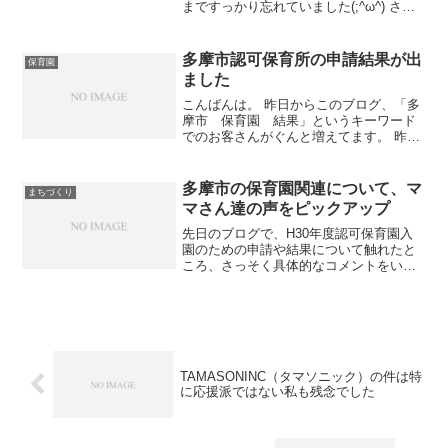
まですっかり忘れていました(;^ω^) さ
て、記事タイトルそのままのイベント
を、今年も開催します！！！ ※ご参考：
昨年の開催報告記事はコチラ。 保育園入
多摩市認可保育所の申請結果が出
保育園
園を検討してい...
ました
こんばんは。 昨日からこのブログ、「多
摩市 保育園 結果」というキーワード
でのお客さんがぐんと増えてます。 昨日
は平成28年度多摩市認可保育所の調整結
果通知の発送日でした。 今日それが郵便
配達されたのです。 かくいう私も、認可
多摩市の保育園関連について、マ
まちづくり
保育所を申請し...
マさん達の声をピックアップ
先日のブログで、H30年度認可保育園入
園のための申請や結果について触れたと
ころ、さっそく具体的なコメントをいく
つか頂きました！ また今まで、保育園に
関するブログ記事はたくさん書いてきた
り（ブログの保育園カテゴリーをご覧く
ださると嬉しいです）...
TAMASONINC（タマソニック）の件は特
に応援派ではない私も残念でした