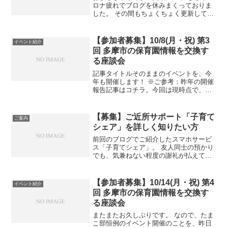
ロナ疲れでブログを休みまくっておりま
した。 その間もちょくちょく更新してい
たインスタでも少し触れましたが、今月
中旬にオンラインで4人で話して、ブログ
書き始めよう～となり。 6月中にギリギ
【参加者募集】10/8(月・祝) 第3
イベント紹介
リ滑り込み更新で...
回 多摩市の保育園情報を交換す
る座談会
記事タイトルそのままのイベントを、今
年も開催します！ ※ご参考：昨年の開催
報告記事はコチラ。今回は現時点で、市
役所の職員の方の参加予定はありません
ので何卒ご了承ください。 保育園入園を
検討している方、すでに通われている方
【募集】ご近所サポート「子育て
ご案内
も、 以下の内容をご...
シェア」を詳しく知りたい方
前回のブログでご紹介したスマホサービ
ス「子育てシェア」。 友人同士の預かり
でも、気兼ねない程度の謝礼が払えて、
もしものための保険つき。 ファミサポの
現代版みたいな仕組みです。問い合わせ
てみたところ、30名くらい集まるのであ
【参加者募集】10/14(月・祝) 第4
イベント紹介
れば、 このエリ...
回 多摩市の保育園情報を交換す
る座談会
またまたお久しぶりです。 なので、たま
こ部恒例のイベント開催のことを、昨日