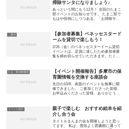
掃除サンタになりましょう♪
あっという間にもう12月！ 次回のたまこ
部イベントのお知らせです。 たまこ部で
もはや恒例にしつつある、「お掃除サン
タ」企画、今年も開催しちゃいます♡ 今
年で4回目(^^) ※この写真は過去に実施し
たときのものです。 今回の詳細は、下記
【参加者募集】ベネッセスタード
ご案内
の通り...
ームを貸切で楽しもう！
2/26（金）のベネッセスタードーム貸切
イベントは、定員に達したため参加者募
集を締め切らせていただきます。たくさ
んのお申込みどうもありがとうございま
した(^^) ☆たまこ部イベントのお知らせ
☆ 『ベネッセスタードームを貸切で楽し
【イベント開催報告】多摩市の保
たまこ部活動報告
もう〜乳幼児...
育園情報を交換する座談会
先日の10/8、表題のイベントを無事に開
催できました。 ご参加くださった皆様、
お申込みくださった皆様、ありがとうご
ざいました♡ この企画は、たまこ部イベ
ントとして今年で3回目。 市の認可保育
園等の申請期間前、毎年同じ時期に開催
親子で楽しむ おすすめ絵本を紹
イベント紹介
していて、有難...
介し合う会
タイトルまんまの会を開催しようと思っ
てます。 私は、普段よく図書館に通って