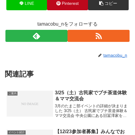
LINE
Pinterest
コピー
tamacobu_nをフォローする
tamacobu_n
関連記事
3/25（土）古民家でプチ茶道体験
ご案内
＆ママ交流会
3月のたまこ部イベントの詳細が決まりま
した 3/25（土） 古民家でプチ茶道体験＆
ママ交流会 中央公園にある旧冨澤家をご
存知ですか？ 文化財の古民家で、きれい
なお庭も見応えがあります。 その奥のお
部屋を貸し切って、茶道体験とママ交流
【12/23参加者募集】みんなでお
イベント紹介
会を兼ね...