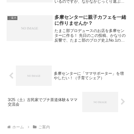
いるのですが、なかなかじっくり選ぶこ
ともなく、目につく絵本を手当たり次第
借りて帰ることがもっぱらです。なので
良本に出会えてないのではと思ってま
多摩センターに親子カフェを一緒
ご案内
す。こども2人連れての図...
に作りませんか？
たまこ部プロデュースのお店を多摩セン
ターに作る！ 先日のこの投稿、かなりの
反響で、たまこ部のブログ史上No.1のア
クセス数を叩き出しています。 ボランテ
ィア・仲間募集の案内にも、ご協力頂け
るとのご応募があり嬉しい限りです。 ご
連絡いただいた...
多摩センターに「ママサポーター」を増
やしたい！（子育てシェア）
3/25（土）古民家でプチ茶道体験＆ママ
交流会
ホーム
ご案内