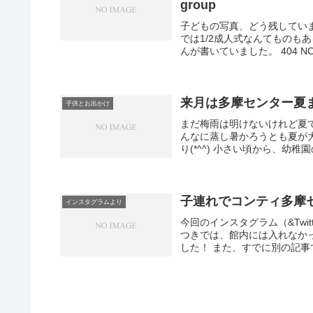
group
子どもの写真、どう残してい
では1/2成人式なんてものも
んが書いていました。 404 NOT
来月は多摩センター夏ま
子供とお出かけ
まだ梅雨は明けないけれど夏
んなに蒸し暑かろうとも夏が
り(*^^) 小さい頃から、幼稚
子連れでコンティ多摩
インスタグラムより
今回のインスタグラム（&Twi
つきでは、館内には入れなか
した！ また、すでに別の記事