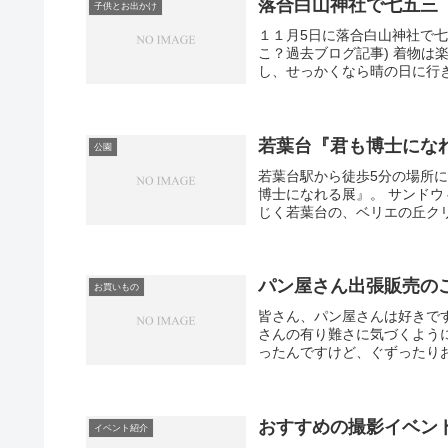
落合白山神社で七五三
子供とお出かけ
１１月5日に落合白山神社で七
こ？過去ブログ記事) 着物
し、せっかくなら晴の日に行き
若葉台『君も博士にな
公園
若葉台駅から徒歩5分の場所
博士になれる展』。 サンド
じく若葉台の、ベリエの丘クリ
パン屋さん出張販売の
お買いもの
皆さん、パン屋さんは好きで
さんの有り難さに気づくよう
ったんですけど、ぐずったりお
おすすめの撮影イベント＠
イベント紹介