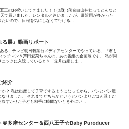
五三のお祝いしてきました！！(3歳) (落合白山神社ってどんなと
は楽天で買いました。レンタルと迷いましたが、最近雨が多かった
たいので、日程を気にしなくて行ける...
れる展』動画リポート
にある、テレビ朝日若葉台メディアセンターでやっている、『君も
ウィッチマン＆芦田愛菜ちゃんの、あの番組の企画展です。 私が同
ニックに入院しているとき（先月出産しま...
ご紹介
すか？ 私は出産して子育てするようになってから、パンとパン屋
になりました。 それまでどちらかというとパンよりごはん派！だ
腹すかせた子ども相手に時間ないとき外にい...
多摩センター＆西八王子☆Baby Puroducer