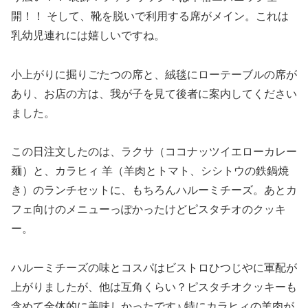
開！！ そして、靴を脱いで利用する席がメイン。これは
乳幼児連れには嬉しいですね。
小上がりに掘りごたつの席と、絨毯にローテーブルの席が
あり、お店の方は、我が子を見て後者に案内してください
ました。
この日注文したのは、ラクサ（ココナッツイエローカレー
麺）と、カラヒィ 羊（羊肉とトマト、シシトウの鉄鍋焼
き）のランチセットに、もちろんハルーミチーズ。あとカ
フェ向けのメニューっぽかったけどピスタチオのクッキ
ー。
ハルーミチーズの味とコスパはビストロひつじやに軍配が
上がりましたが、他は互角くらい？ピスタチオクッキーも
含めて全体的に美味しかったです♪ 特にカラヒィの羊肉が