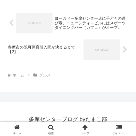
設のシャトルバスも使えるらしい（詳
細）。 マンシ...
ヨーカドー多摩センター店に子どもの遊
び場、ニューシティ―ビルにはスポーツ
ダイニングバー（カフェ）がオープ
ン！：インスタグラムより
多摩市の認可保育所入園が決まるまで
【2】
ホーム
グルメ
多摩センターブログ byたまこ部
© 2015 多摩センターブログ byたまこ部.
ホーム
検索
トップ
サイドバー