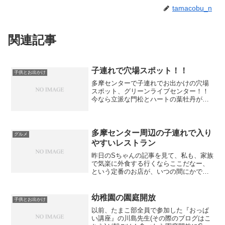
tamacobu_n
関連記事
子連れで穴場スポット！！
子供とお出かけ
多摩センターで子連れでお出かけの穴場
スポット、グリーンライブセンター！！
今なら立派な門松とハートの葉牡丹がお
出迎えしてくれます！！ 一見入りにくい
雰囲気。 だいたいやってるの？？って感
じですし…。 しかし、中に入ってみると
なかなかいい感じ...
多摩センター周辺の子連れで入り
グルメ
やすいレストラン
昨日のSちゃんの記事を見て、私も、家族
で気楽に外食する行くならここだなー、
という定番のお店が、いつの間にかでき
ていることに気づいたので、書いておこ
うと思います。 我が家は車不所持のた
め、おのずと駅近チョイスです。 その前
幼稚園の園庭開放
子供とお出かけ
に、Sちゃんのリスト...
以前、たまこ部全員で参加した『おっぱ
い講座』の川島先生(その際のブログはこ