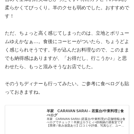
柔らかくてびっくり。羊のクセも弱めでした。おすすめで
す！
ただ、ちょっと高く感じてしまったのは、立地とボリュー
ムゆえかなぁ…。食後にコーヒーがついたら、ちょうどよ
く感じられそうです。手が込んだお料理なので、このまま
でも納得感はありますが、「お得だし、行こうか♪」と思
わせたら、もっと混みそうなお店でした。
そのうちディナーも行ってみたい。ご参考に食べログも貼
っておきますね。
羊家 CARAVAN SARAI – 若葉台/中東料理 | 食
べログ
羊家 CARAVAN SARAI (若葉台/中東料理)の店舗情報は食
べログでチェック！羊家はカラヒィ=鉄椀鍋の酒食堂です
【禁煙 / 飲み放題あり】口コミや評価、写真など、ユーザ
ーによるリアルな情報が満載です！地図や料理メニューな
どの詳細情…