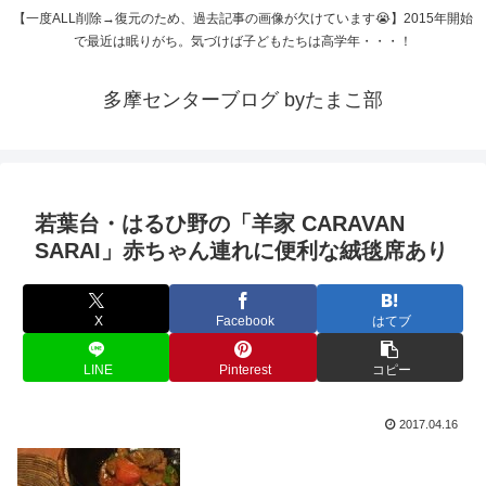
【一度ALL削除→復元のため、過去記事の画像が欠けています😭】2015年開始
で最近は眠りがち。気づけば子どもたちは高学年・・・！
多摩センターブログ byたまこ部
若葉台・はるひ野の「羊家 CARAVAN
SARAI」赤ちゃん連れに便利な絨毯席あり
X
Facebook
はてブ
LINE
Pinterest
コピー
2017.04.16