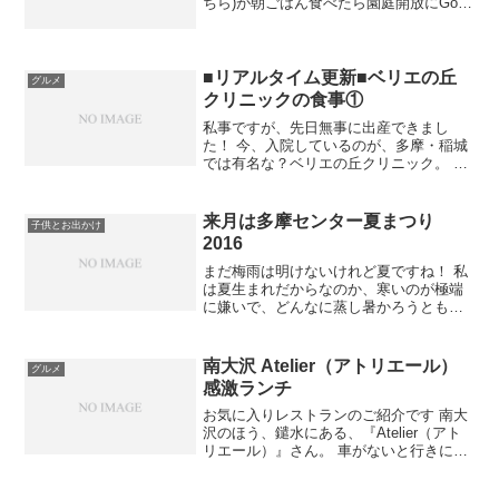
ちら)が朝ごはん食べたら園庭開放にGoっ
ておっしゃってたので、それから極力行
ける日はせいとく幼稚園の園庭開放にで
かけています。園庭開放が良いと言われ
た理由は、遊具の大...
■リアルタイム更新■ベリエの丘
グルメ
クリニックの食事①
私事ですが、先日無事に出産できまし
た！ 今、入院しているのが、多摩・稲城
では有名な？ベリエの丘クリニック。 た
まこ部のNちゃんもここの無痛分娩で出産
し、以前に無痛分娩のことや食事のこと
でブログ更新していました。（スマホか
来月は多摩センター夏まつり
子供とお出かけ
らの更新なのでリンク...
2016
まだ梅雨は明けないけれど夏ですね！ 私
は夏生まれだからなのか、寒いのが極端
に嫌いで、どんなに蒸し暑かろうとも夏
が大好きです。 夏が好きな理由は色々あ
りますが、その１つが夏祭り(*^^) 小さい
頃から、幼稚園の夏祭りも、地域の夏祭
南大沢 Atelier（アトリエール）
グルメ
りも楽しんで...
感激ランチ
お気に入りレストランのご紹介です 南大
沢のほう、鑓水にある、『Atelier（アト
リエール）』さん。 車がないと行きにく
いのですが、多摩境駅からだと徒歩16
分、ディナー予約なら、南大沢駅から施