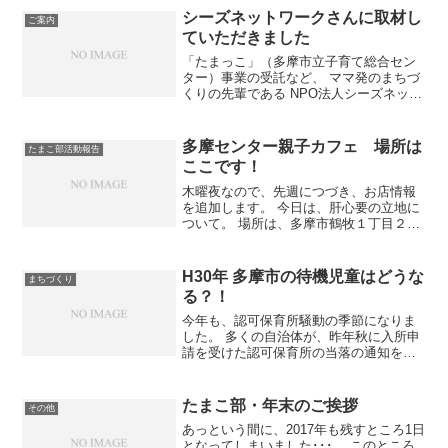
クロスガーデン2階（ヤマダ跡） ・クロ
シーズネットワークさんに取材し
ご案内
スガーデン...
ていただきました
「たまっこ」（多摩市立子育て総合セン
ター）事業の受託など、 ママ発のまちづ
くりの先輩である NPO法人シーズネット
ワークさんの広報誌『シーズレター』で
ご紹介いただきました。 どうもありがと
うございました！
多摩センター親子カフェ 場所は
たまこ部活動報告
ここです！
木曜夜なので、先週につづき、お店情報
を追加します。 今日は、肝心要の立地に
ついて。 場所は、多摩市鶴牧１丁目２
−１ サンシエールビルの３階。多摩ニュ
ータウン通りを、中央警察署に向かって
曲がる道の角です。 多摩センター駅を出
H30年 多摩市の待機児童はどうな
まちづくり
て、乞田川沿いに歩...
る？！
今年も、認可保育所騒動の季節になりま
した。 多くの自治体が、昨年秋に入所申
請を受けた認可保育所の当落の通知を、1
月下旬～2月中旬頃に行います。 多摩市
ももちろんそうですが、今年は昨年より2
週間ほど早い、2/2（金）発送というスケ
たまこ部・年末のご挨拶
その他
ジュールにな...
あっという間に、2017年も残すところ1日
となってしまいました･･･。 このところ