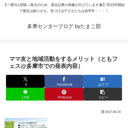
【一度ALL削除→復元のため、過去記事の画像が欠けています😭】2015年開始
で最近は眠りがち。気づけば子どもたちは高学年・・・！
多摩センターブログ byたまこ部
ママ友と地域活動をするメリット（ともフ
ェス@多摩市での発表内容）
X
Facebook
はてブ
LINE
Pinterest
コピー
2017.06.24