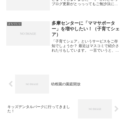
ブログ更新がとっっってもご無沙汰にな
ってしまい、それを気にしつつも、やは
り師走という言葉どおりバタバタな日々
を過ごしてました。 （本当はもっと更新
したいんです...
多摩センターに「ママサポータ
まちづくり
ー」を増やしたい！（子育てシェ
ア）
「子育てシェア」というサービスをご存
知でしょうか？ 最近はマスコミで紹介さ
れたりもしています。 一言でいうと、ご
近所の人同士での子守や保育園送迎など
を、 頼み／頼まれやすくするシステム。
利用中の損害保険がついていて、ファミ
サポにも似ていま...
幼稚園の園庭開放
キッズデンタルパークに行ってきまし
た！