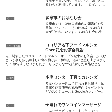
う記事を書いたのですが、今も我が家は
変わらず利用しています。 ※ロイホいい
なーと思う点をまとめているので、前回
の記事見てみてください！笑 最近我が子
はだいぶ色々なもの、大人と同じような
多摩市のおはなし会
その他
ものを食べられるよう...
多摩市では、ほぼ毎週市内の図書館や児
童館、たまっこ、その他施設でおはなし
会が開かれています。 おはなし会の読み
手はボランティアさん団体であったり図
書館職員の方々。 多摩市のおはなし会の
ボランティア団体さんは、私がざっと調
ココリア地下フードマルシェ
イベント紹介
べた限り11団体。 ...
Open記念お茶会報告
先日開催したココリアフードマルシェオープン記念のお茶会、少人数
という事もあり美味しい食べ物と共に和気あいあいと盛り上がりまし
た☆ 報告遅くなりましたが、せっかくなので試食した商品などをご
紹介したいと思います。 当日用意したラインナップはこち...
多摩センター子育てカレンダー
ご案内
多摩センター近辺で行われるお祭り、児
童館や商業施設の乳幼児向けイベントな
どのスケジュールをGoogleカレンダーに
まとめてみました。 「今日はお外に出た
いな。どこかで何かやってないかな？」
というときに是非お役立てください。 ※
子連れでワンコインマッサージ
その他
イベント情報の...
こんなサービス待ってました！ だって、