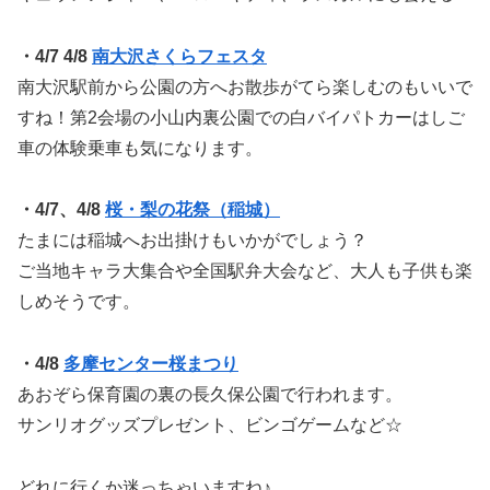
・4/7 4/8
南大沢さくらフェスタ
南大沢駅前から公園の方へお散歩がてら楽しむのもいいで
すね！第2会場の小山内裏公園での白バイパトカーはしご
車の体験乗車も気になります。
・4/7、4/8
桜・梨の花祭（稲城）
たまには稲城へお出掛けもいかがでしょう？
ご当地キャラ大集合や全国駅弁大会など、大人も子供も楽
しめそうです。
・4/8
多摩センター桜まつり
あおぞら保育園の裏の長久保公園で行われます。
サンリオグッズプレゼント、ビンゴゲームなど☆
どれに行くか迷っちゃいますね♪