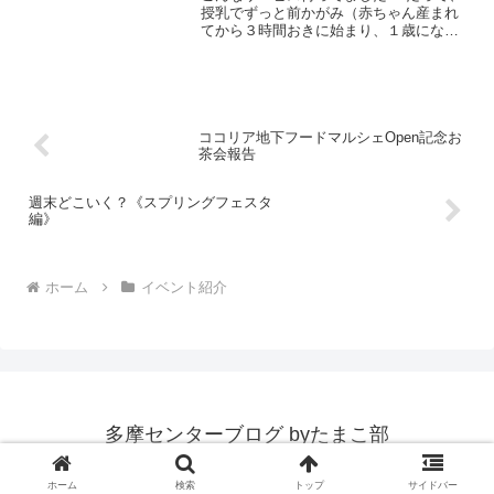
授乳でずっと前かがみ（赤ちゃん産まれ
てから３時間おきに始まり、１歳になる
までで計算したら何時間になるんだろ
う？！）、抱っこ紐への負荷も日に日に
大きくなり、私の肩はコリコリですよ！
マッサージや整体に行き...
ココリア地下フードマルシェOpen記念お
茶会報告
週末どこいく？《スプリングフェスタ
編》
ホーム
イベント紹介
多摩センターブログ byたまこ部
© 2015 多摩センターブログ byたまこ部.
ホーム
検索
トップ
サイドバー