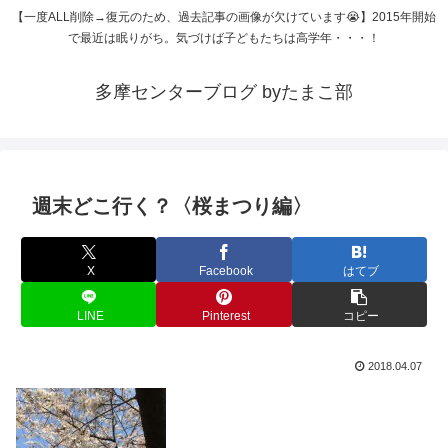
【一度ALL削除→復元のため、過去記事の画像が欠けています😭】2015年開始
で最近は眠りがち。気づけば子どもたちは高学年・・・！
多摩センターブログ byたまこ部
週末どこ行く？〈桜まつり編〉
X
Facebook
はてブ
LINE
Pinterest
コピー
2018.04.07