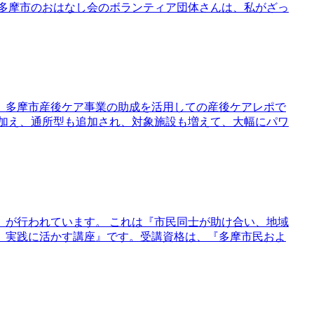
 多摩市のおはなし会のボランティア団体さんは、私がざっ
、多摩市産後ケア事業の助成を活用しての産後ケアレポで
に加え、通所型も追加され、対象施設も増えて、大幅にパワ
』が行われています。 これは『市民同士が助け合い、地域
、実践に活かす講座』です。受講資格は、『多摩市民およ