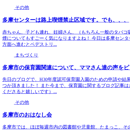
その他
多摩センターは路上喫煙禁止区域です。でも、、、
赤ちゃん、子ども連れ、妊婦さん、（もちろん一般のタバコ
煙についてもすごーく気になりますよね！ 今日は多摩センタ
方面へ進むとペデストリ...
まちづくり
多摩市の保育園関連について、ママさん達の声をピ
先日のブログで、H30年度認可保育園入園のための申請や結
つか頂きました！ また今まで、保育園に関するブログ記事
くださると嬉しいです）...
その他
多摩市のおはなし会
多摩市では、ほぼ毎週市内の図書館や児童館、たまっこ、そ