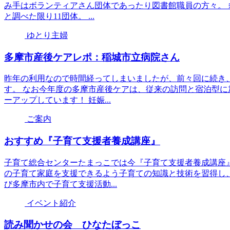
み手はボランティアさん団体であったり図書館職員の方々。
と調べた限り11団体。 ...
ゆとり主婦
多摩市産後ケアレポ：稲城市立病院さん
昨年の利用なので時間経ってしまいましたが、前々回に続き
す。 なお今年度の多摩市産後ケアは、従来の訪問と宿泊型
ーアップしています！ 妊娠...
ご案内
おすすめ『子育て支援者養成講座』
子育て総合センターたまっこでは今『子育て支援者養成講座
の子育て家庭を支援できるよう子育ての知識と技術を習得し
び多摩市内で子育て支援活動...
イベント紹介
読み聞かせの会 ひなたぼっこ