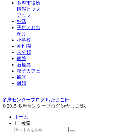
多摩市役所
情報ピック
アップ
妊活
子供とお出
かけ
小学校
幼稚園
未分類
病院
石垣島
親子カフェ
観光
離婚
多摩センターブログ byたまこ部
© 2015 多摩センターブログ byたまこ部.
ホーム
検索