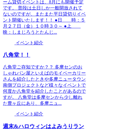
ーム貸切イベントは、8月にも開催予定
です。 普段は土日しか一般開放されて
ないのですが、またまた平日貸切りイベ
ント開催いたします！！ ●日 時：５
月２７日（金）１０時３０～ ●上
映：しまじろうとたんじ...
イベント紹介
八角堂！！
八角堂ご存知ですか？？ 多摩センのお
しゃれパン屋といえばのモイベーカリー
さんを紹介したときや多摩ニュータウン
南側プロジェクトなど様々なイベントで
何度か八角堂を紹介したことがあるので
すが。 八角堂は多摩センから少し離れ
た豊ヶ丘にあり、多摩ニュ...
イベント紹介
週末&ハロウィンはよみうりラン