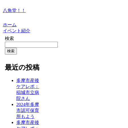
八角堂！！
ホーム
イベント紹介
検索
検索
最近の投稿
多摩市産後
ケアレポ：
稲城市立病
院さん
2024年多摩
市認可保育
所もよう
多摩市産後