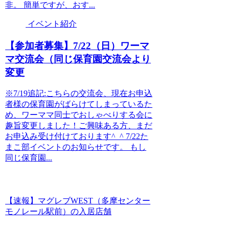
非。 簡単ですが、おす...
イベント紹介
【参加者募集】7/22（日）ワーマ
マ交流会（同じ保育園交流会より
変更
※7/19追記:こちらの交流会、現在お申込
者様の保育園がばらけてしまっているた
め、ワーママ同士でおしゃべりする会に
趣旨変更しました！ご興味ある方、まだ
お申込み受け付けております^_^ 7/22た
まこ部イベントのお知らせです。 もし
同じ保育園...
【速報】マグレブWEST（多摩センター
モノレール駅前）の入居店舗