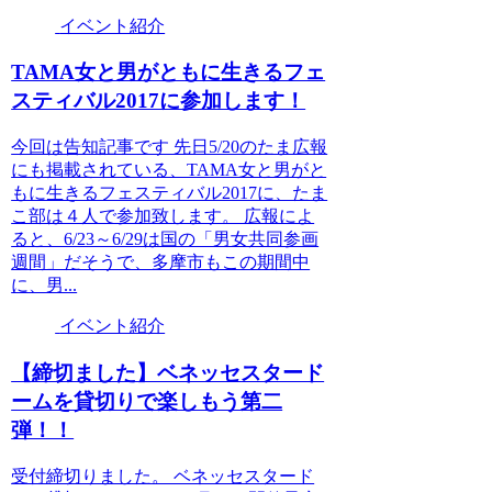
イベント紹介
TAMA女と男がともに生きるフェ
スティバル2017に参加します！
今回は告知記事です 先日5/20のたま広報
にも掲載されている、TAMA女と男がと
もに生きるフェスティバル2017に、たま
こ部は４人で参加致します。 広報によ
ると、6/23～6/29は国の「男女共同参画
週間」だそうで、多摩市もこの期間中
に、男...
イベント紹介
【締切ました】ベネッセスタード
ームを貸切りで楽しもう第二
弾！！
受付締切りました。 ベネッセスタード