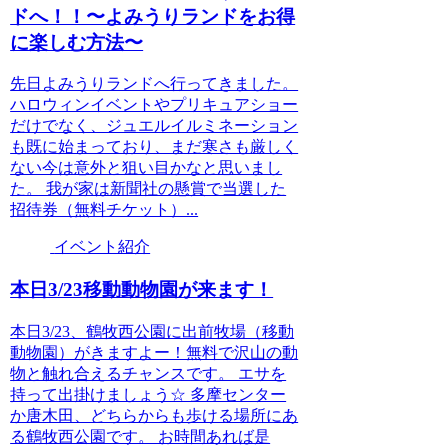
ドへ！！〜よみうりランドをお得
に楽しむ方法〜
先日よみうりランドへ行ってきました。
ハロウィンイベントやプリキュアショー
だけでなく、ジュエルイルミネーション
も既に始まっており、まだ寒さも厳しく
ない今は意外と狙い目かなと思いまし
た。 我が家は新聞社の懸賞で当選した
招待券（無料チケット）...
イベント紹介
本日3/23移動動物園が来ます！
本日3/23、鶴牧西公園に出前牧場（移動
動物園）がきますよー！無料で沢山の動
物と触れ合えるチャンスです。 エサを
持って出掛けましょう☆ 多摩センター
か唐木田、どちらからも歩ける場所にあ
る鶴牧西公園です。 お時間あれば是