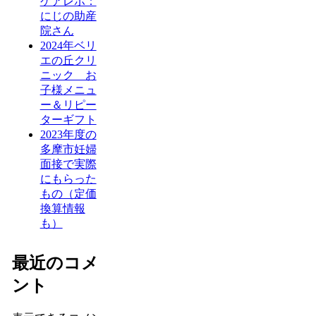
ケアレポ：
にじの助産
院さん
2024年ベリ
エの丘クリ
ニック お
子様メニュ
ー＆リピー
ターギフト
2023年度の
多摩市妊婦
面接で実際
にもらった
もの（定価
換算情報
も）
最近のコメ
ント