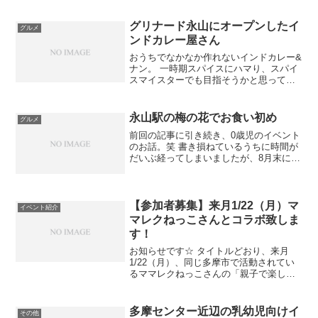
（多摩市在勤者もOK）であれば割引料金
で利用できるキャンペーンが毎年何度も⁈
グリナード永山にオープンしたイ
グルメ
行われています。...
ンドカレー屋さん
おうちでなかなか作れないインドカレー&
ナン。 一時期スパイスにハマり、スパイ
スマイスターでも目指そうかと思ってい
た私にとって、「インドカレー屋さん」
は、なんだかんだ定期的に通いたいジャ
ンルのお店であります。 が、しかし多摩
永山駅の梅の花でお食い初め
グルメ
センター駅近には無...
前回の記事に引き続き、0歳児のイベント
のお話。笑 書き損ねているうちに時間が
だいぶ経ってしまいましたが、8月末に第
2子が生後100日を迎えて、祖父母たちと
一緒にお食い初め＆お食事をしました。
場所はやはり近場で検討した結果、ベル
ブ永山の下に...
【参加者募集】来月1/22（月）マ
イベント紹介
マレクねっこさんとコラボ致しま
す！
お知らせです☆ タイトルどおり、来月
1/22（月）、同じ多摩市で活動されてい
るママレクねっこさんの「親子で楽しむ
レクリエーション＆ヨガ」に、コラボさ
せて頂くことになりました(^^) ※詳細案
内はコチラ。 ※ママレクねっこさんのプ
多摩センター近辺の乳幼児向けイ
その他