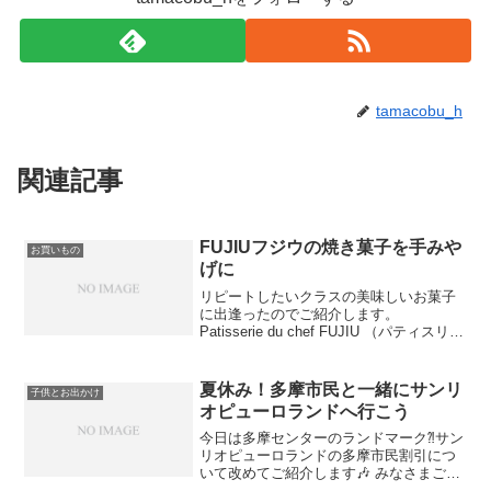
tamacobu_h
関連記事
FUJIUフジウの焼き菓子を手みや
お買いもの
げに
リピートしたいクラスの美味しいお菓子
に出逢ったのでご紹介します。
Patisserie du chef FUJIU （パティスリー
ドゥシェフフジウ） ・本店 高幡不動 ・
ecute立川店 本店は高幡不動にあるパテ
ィスリーなので、多摩センター...
夏休み！多摩市民と一緒にサンリ
子供とお出かけ
オピューロランドへ行こう
今日は多摩センターのランドマーク⁈サン
リオピューロランドの多摩市民割引につ
いて改めてご紹介します🎶 みなさまご存
知のサンリオピューロランド、多摩市民