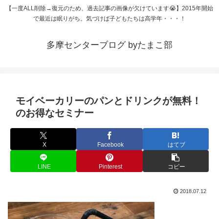
【一度ALL削除→復元のため、過去記事の画像が欠けています😭】2015年開始
で最近は眠りがち。気づけば子どもたちは高学年・・・！
多摩センターブログ byたまこ部
モイベーカリーのパンとドリンクが無料！
のお得なセミナー
X
Facebook
はてブ
LINE
Pinterest
コピー
2018.07.12