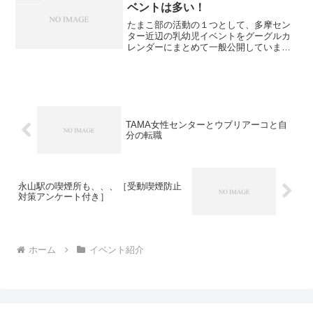
ロフィールは...
ベントは多い！
たまこ部の活動の１つとして、多摩セン
ター近辺の乳幼児イベントをグーグルカ
レンダーにまとめて一般公開していま
す。有志による手入力のため入力がまち
まちだったりなことも。でも最近は、個
人的にもカレンダーの強化を心がけてい
て、イベントを見つけてはせ...
TAMA女性センターとウブリアーコと自
分の転職
永山駅の喫煙所も、、、［受動喫煙防止
対策アンケート付き］
ホーム
イベント紹介