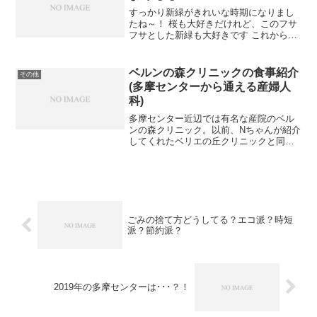
すっかり新緑がきれいな時期になりまし
たね～！ 桜も大好きだけれど、このフサ
フサとした新緑も大好きです これからあ
ったかくなると思うと嬉しいなぁ(*^^) さ
て、長々と書いているこのテーマ、前回
の記事の続きです。 いい加減に長すぎる
ベルンの森クリニックの食事紹介
その他
ことに自分...
(多摩センターから通える産婦人
科)
多摩センター近辺では有名な産院のベル
ンの森クリニック。以前、Nちゃんが紹介
してくれたベリエの丘クリニックと同じ
系列。今回はベルンの森の食事をご紹介
します。 8時朝食、12時昼食、15時おや
つ、18時夕食 朝食は毎回部屋で食べる
か、食堂て食べ...
ごみの捨て方どうしてる？エコ派？時短
派？節約派？
2019年の多摩センターは･･･？！