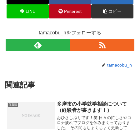
LINE
Pinterest
コピー
tamacobu_nをフォローする
tamacobu_n
関連記事
多摩市の小学就学相談について
保育園
（経験者が書きます！）
おひさしぶりです！笑 日々の忙しさやコ
ロナ疲れでブログを休みまくっておりま
した。 その間もちょくちょく更新してい
たインスタでも少し触れましたが、今月
中旬にオンラインで4人で話して、ブログ