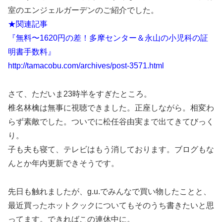
室のエンジェルガーデンのご紹介でした。
★関連記事
『無料〜1620円の差！多摩センター＆永山の小児科の証
明書手数料』
http://tamacobu.com/archives/post-3571.html
さて、ただいま23時半をすぎたところ。
椎名林檎は無事に視聴できました。正座しながら。相変わ
らず素敵でした。ついでに松任谷由実まで出てきてびっく
り。
子も夫も寝て、テレビはもう消しております。ブログもな
んとか年内更新できそうです。
先日も触れましたが、g.u.でみんなで買い物したことと、
最近買ったホットクックについてもそのうち書きたいと思
ってます。できればこの連休中に。