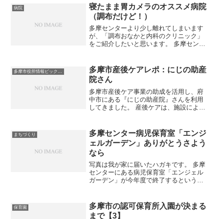
書き始めよう～となり。 6月中にギリギ
寝たまま胃カメラのオススメ病院
病院
リ滑り込み更新で...
（調布だけど！）
多摩センターより少し離れてしまいます
が、「調布おなかと内科のクリニック」
をご紹介したいと思います。 多摩センタ
ーにも内科ならあるし何故？ な話です
が、ここの胃カメラ受けてみて、とって
も良かったので！ 胃カメラ毎回しんどい
多摩市産後ケアレポ：にじの助産
多摩市役所情報ピックアップ
わー、って人の参考に...
院さん
多摩市産後ケア事業の助成を活用し、府
中市にある『にじの助産院』さんを利用
してきました。 産後ケアは、施設によっ
てサービス内容が違います。 開始間もな
いからか、ネットに情報が少なく、私も
体験するまで色々わからなかったので、
多摩センター病児保育室「エンジ
まちづくり
ここでご紹介します！...
ェルガーデン」ありがとうさよう
なら
写真は我が家に届いたハガキです。 多摩
センターにある病児保育室「エンジェル
ガーデン」が今年度で終了するという、
残念なお知らせでした。 病児だけでな
く、通常の一時保育の受け入れもされて
いた施設なので余計に残念です。 聞いた
多摩市の認可保育所入園が決まる
保育園
話では、利用率の低さ...
まで【3】