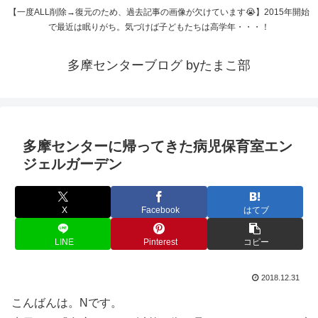
【一度ALL削除→復元のため、過去記事の画像が欠けています😭】2015年開始
で最近は眠りがち。気づけば子どもたちは高学年・・・！
多摩センターブログ byたまこ部
多摩センターに帰ってきた病児保育室エン
ジェルガーデン
X
Facebook
はてブ
LINE
Pinterest
コピー
2018.12.31
こんばんは。Nです。