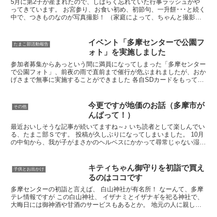
5月に第2子が産まれたので、しばらく忘れていた行事ラッシュがや
ってきています。 お宮参り、お食い初め、初節句、一升餅･･･と続く
中で、つきものなのが写真撮影！ （家庭によって、ちゃんと撮影し
たいタイミングや回数は違うと思いますが） どこで撮...
イベント「多摩センターで公園フ
たまこ部活動報告
ォト」を実施しました
参加者募集からあっという間に満員になってしまった「多摩センター
で公園フォト」、前夜の雨で直前まで催行が危ぶまれましたが、おか
げさまで無事に実施することができました 各自SDカードをもってき
ていただき、カメラマンさんのカメラにそのままセットし...
今更ですが地価のお話（多摩市が
その他
んばって！）
最近おいしそうな記事が続いてますね～♪ いち読者として楽しんでい
る、たまこ部Ｓです。 投稿が久しぶりになってしまいました。 10月
の中旬から、我が子がまさかのヘルペスにかかって尋常じゃない湿疹
に見舞われ、 それと関係しているか不明ですが、同...
キティちゃん御守りを初詣で買え
子供とお出かけ
るのはココです
多摩センターの初詣と言えば、 白山神社が有名所！ なーんて、多摩
テレ情報ですが この白山神社、 イザナミとイザナギを祀る神社で、
大晦日には御神酒や甘酒のサービスもあるとか。 地元の人に親しま
れている落合にある神社です。 いつも実家に帰省し...