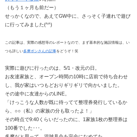
（もう１ヶ月も前だー）
せっかくなので、あえてGW中に、さっそく子連れで遊び
に行ってみました(^^)
この記事は、実際の感想等のレポートなので、まず基本的な施設情報は、い
つも詳しい
多摩ポンさんの記事
をどうぞ！笑
実際に遊びに行ったのは、5/1・改元の日。
お友達家族と、オープン時間の10時に店前で待ち合わせ
し、我が家はいつもどおりギリギリで向かいました。
その途中に友達からのLINE。
「けっこうな人数が既に待ってて整理券発行しているか
ら、○○（私）の家族の分も取ったよ！」
その時点で9:40くらいだったのに、1家族1枚の整理券は
100番でした･･･。
多摩だと思って、混雑具合を完全になめてた。