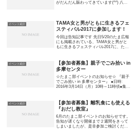
がだんだん賑わってきています(^^) 八角
堂は駅からは少し離れていて、小さい子
連れには❝よく行く場所❞には正直なりづ
らいアクセスということもあり、私も今
までは数えるほ...
TAMA女と男がともに生きるフェ
イベント紹介
スティバル2017に参加します！
今回は告知記事です 先日5/20のたま広報
にも掲載されている、TAMA女と男がと
もに生きるフェスティバル2017に、たま
こ部は４人で参加致します。 広報による
と、6/23～6/29は国の「男女共同参画週
間」だそうで、多摩市もこの期間中に、
【参加者募集】親子でごみ拾い in
イベント紹介
男...
多摩センター
☆たまこ部イベントのお知らせ☆ 『親子
でごみ拾い in 多摩センター』 ●日時:
2016年3月14日（月）10時～11時頃●集
合: 10時にパルテノン多摩前（大階段下）
●持ち物: 軍手やトング等（なくても可）
ゴミ袋は支給します ●参加条...
【参加者募集】離乳食にも使える
イベント紹介
『おだし教室』
6月のたまこ部イベントのお知らせです。
告知が遅くなり開催まで２週間をきって
しまいましたが、是非参加ご検討くださ
いね☆ 定員が少ないので一気に埋まって
しまう事もあるかも？！ お早めの申込を