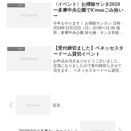
オススメします！ さて6月は、昨年も開
〈イベント〉お掃除サンタ2019
イベント紹介
催し好評だった...
ー多摩中央公園でX’masごみ拾い
ー
今年もやります！ お掃除サンタ♪♪ 日時：
2019年12月22日（日）10:00〜11:00 場
所：多摩中央公園 持ち物：サンタ衣装
（帽子だけでもOK！若干名は貸出しも
有）、軍手、火ばさみ 参加費：無料 ※持
ち物は必須ではなく任意です ※ゴ...
【受付締切ました】ベネッセスタ
イベント紹介
ードーム貸切イベント
お申込み頂きありがとうございました。
定員になりましたので受付締切らさせて
頂きます。 ベネッセスタードーム貸切イ
ベントはまた8月にも開催予定ですので、
今回ご参加頂けなかった方は次回開催を
お待ちください！！ 空席あとわずか！お
申込みはお早めに...
近況
2019年9月の多摩センターイベント