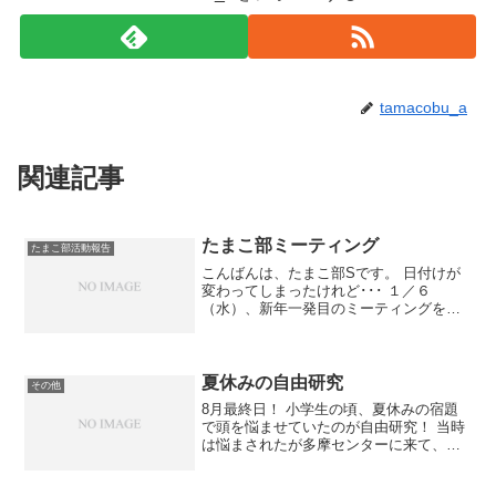
tamacobu_a
関連記事
たまこ部ミーティング
たまこ部活動報告
こんばんは、たまこ部Sです。 日付けが
変わってしまったけれど･･･ １／６
（水）、新年一発目のミーティングを４
人でしてきました。 いかにも活動が始ま
ったばっかり！な内容です。笑 ◎たまこ
部のロゴ仮決定 ◎ブログ及びたまこ部の
紹介文の決定 ◎...
夏休みの自由研究
その他
8月最終日！ 小学生の頃、夏休みの宿題
で頭を悩ませていたのが自由研究！ 当時
は悩まされたが多摩センターに来て、夏
休みの自由研究のテーマがあっさり決ま
った！ セミの脱皮の観察！笑 １歳９か月