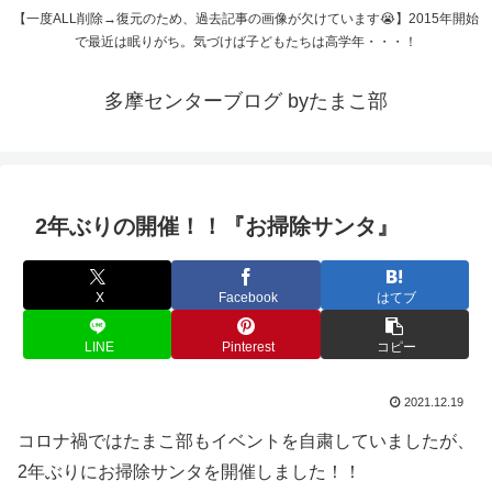
【一度ALL削除→復元のため、過去記事の画像が欠けています😭】2015年開始
で最近は眠りがち。気づけば子どもたちは高学年・・・！
多摩センターブログ byたまこ部
2年ぶりの開催！！『お掃除サンタ』
X
Facebook
はてブ
LINE
Pinterest
コピー
2021.12.19
コロナ禍ではたまこ部もイベントを自粛していましたが、
2年ぶりにお掃除サンタを開催しました！！