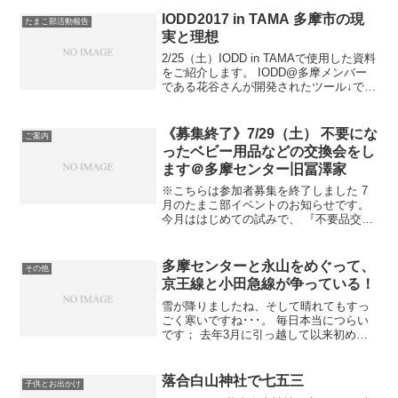
の娘がどれだけ理解できたかわかりませ
んが、この夏覚え...
IODD2017 in TAMA 多摩市の現
たまこ部活動報告
実と理想
2/25（土）IODD in TAMAで使用した資料
をご紹介します。 IODD@多摩メンバー
である花谷さんが開発されたツール↓で、
花谷さんによる多摩市の人口推移や待機
児童数などの現状解説をしていただきつ
つ…. たまこ部のターンでは、下に貼...
《募集終了》7/29（土） 不要にな
ご案内
ったベビー用品などの交換会をし
ます＠多摩センター旧冨澤家
※こちらは参加者募集を終了しました 7
月のたまこ部イベントのお知らせです。
今月ははじめての試みで、 『不要品交換
会』 をやってみたいと思います！
7/29（土）の午前中に旧冨澤家で、申込
制です。 妊婦さんのご参加も大歓迎です
多摩センターと永山をめぐって、
その他
^^ 内容はそ...
京王線と小田急線が争っている！
雪が降りましたね、そして晴れてもすっ
ごく寒いですね･･･。 毎日本当につらい
です； 去年3月に引っ越して以来初めて
の大雪で、いろいろと甘くみていたた
め、降雪当日～翌日は大変な目に遭いま
した。 とりあえず一軒家って、自分で雪
落合白山神社で七五三
子供とお出かけ
かきしなきゃ道が出...