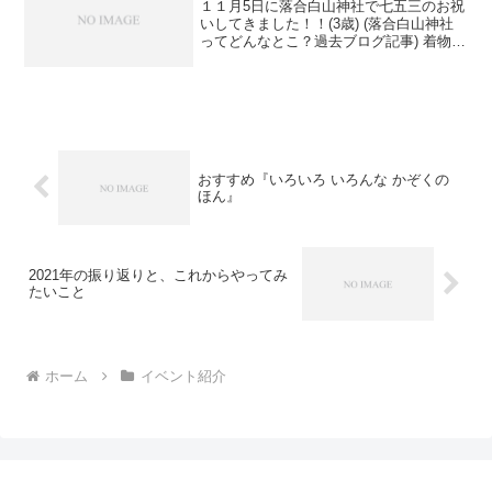
１１月5日に落合白山神社で七五三のお祝
いしてきました！！(3歳) (落合白山神社
ってどんなとこ？過去ブログ記事) 着物は
楽天で買いました。レンタルと迷いまし
たが、最近雨が多かったし、せっかくな
ら晴の日に行きたいので、日程を気にし
なくて行ける...
おすすめ『いろいろ いろんな かぞくの
ほん』
2021年の振り返りと、これからやってみ
たいこと
ホーム
イベント紹介