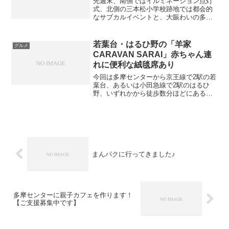
先週末、南側ではイルミネーション点灯
式、北側の三本松小学校跡地では都会的
なサブカルイベントと、大賑わいの多摩
センターでした。 事前情報もブログでご
紹介できていたら良かったですが、SNS
のみですみませんでした。 来年に備え
若葉台・はるひ野の「羊家
グルメ
（？！）写真などご紹...
CARAVAN SARAI」赤ちゃん連
れに便利な絨毯席あり
今回は多摩センターから京王線で2駅の若
葉台、あるいは小田急線で2駅のはるひ
野、いずれかから徒歩数分ほどにあるレ
ストランのご紹介です。 ところで、代々
木や四谷三丁目にある超人気店「ビスト
ロひつじや」をご存知でしょうか？ 私は
そこで食べられる、...
まんパクに行ってきました♪
多摩センターに親子カフェを作ります！
【ご支援募集中です】