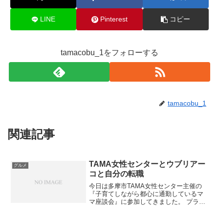
LINE
Pinterest
コピー
tamacobu_1をフォローする
tamacobu_1
関連記事
TAMA女性センターとウブリアー
グルメ
コと自分の転職
今日は多摩市TAMA女性センター主催の
『子育てしながら都心に通勤しているマ
マ座談会』に参加してきました。 プライ
バシーに関わることは口外しない約束な
ので、具体的な内容は書けませんが、