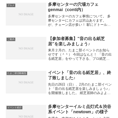
「都心勤め」というくくりは初めてで新
多摩センターの穴場カフェ
グルメ
鮮でした。 場所が関戸...
genmai（conti内）
多摩センターのカフェ事情について。 多
摩センターにカフェは沢山あります。
が、チェーン店が多い！ 駅にドトールと
タリーズとフォレスティコーヒー。 ネイ
チャードーナツとヴィドフランス、ミス
ドにもカフェコーナーありますね。 駅を
【参加者募集】“音の出る紙芝
ご案内
出て大通りに出る...
居”を楽しみましょう♪
来月２月の、たまこ部イベントのお知ら
せです（＾＾） 今回はなんと！ 「音の出
る紙芝居」をやって下さる、プロ紙芝居
師・みよよさんをお呼びします！！ 「音
の出る紙芝居」は、従来イメージする紙
芝居に、効果音や音楽が加わるもので
イベント「音の出る紙芝居」、終
たまこ部活動報告
す。 そのため、読み...
了致しました♪
先日の26日（日）、2月のたまこ部イベン
ト「音の出る紙芝居を楽しみましょう♪」
を開催致しました。 紙芝居師のみよよさ
んをお呼びして、音響スタッフさんと二
人三脚の、紙芝居をやって頂きました。
音響さん、写真に入っていませんが、本
多摩センターイルミ点灯式＆渋谷
イベント紹介
格機材とともに...
系イベント「newtown」の様子