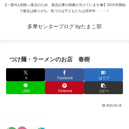
【一度ALL削除→復元のため、過去記事の画像が欠けています😭】2015年開始
で最近は眠りがち。気づけば子どもたちは高学年・・・！
多摩センターブログ byたまこ部
つけ麺・ラーメンのお店 春樹
X
Facebook
はてブ
LINE
Pinterest
コピー
2016.05.18