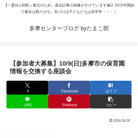
【一度ALL削除→復元のため、過去記事の画像が欠けています😭】2015年開始
で最近は眠りがち。気づけば子どもたちは高学年・・・！
多摩センターブログ byたまこ部
【参加者大募集】10/9(日)多摩市の保育園
情報を交換する座談会
X
Facebook
はてブ
LINE
Pinterest
コピー
2016.09.28