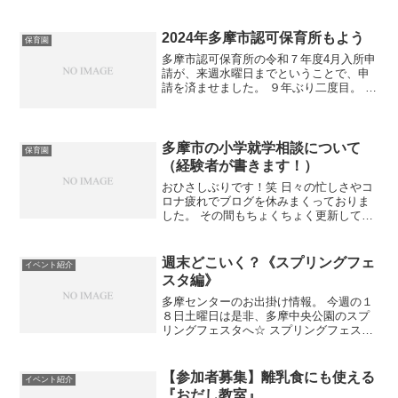
秋、読書の秋、過ごしやすい秋、ばんざ
い！！！ とか言っている場合じゃありま
せん、気持ち的には。...
2024年多摩市認可保育所もよう
保育園
多摩市認可保育所の令和７年度4月入所申
請が、来週水曜日までということで、申
請を済ませました。 ９年ぶり二度目。 ９
年前は『保育園落ちた日本死ね』時代で
した。必死に保活したなぁ。 ９年間で、
いろんな変化があり驚きました！ 目次
H30年度と比...
多摩市の小学就学相談について
保育園
（経験者が書きます！）
おひさしぶりです！笑 日々の忙しさやコ
ロナ疲れでブログを休みまくっておりま
した。 その間もちょくちょく更新してい
たインスタでも少し触れましたが、今月
中旬にオンラインで4人で話して、ブログ
書き始めよう～となり。 6月中にギリギ
週末どこいく？《スプリングフェ
イベント紹介
リ滑り込み更新で...
スタ編》
多摩センターのお出掛け情報。 今週の１
８日土曜日は是非、多摩中央公園のスプ
リングフェスタへ☆ スプリングフェスタ
って同じ名前のお祭が沢山ありますが、
今回は多摩ブリリアントアカデミーさん
が主催です。 多摩で活躍する素敵女子の
【参加者募集】離乳食にも使える
イベント紹介
集まりのようで（残...
『おだし教室』