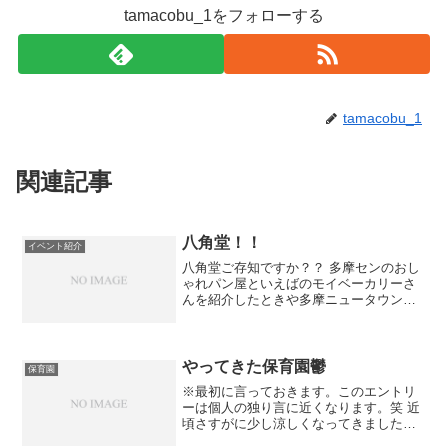
tamacobu_1をフォローする
tamacobu_1
関連記事
八角堂！！
イベント紹介
八角堂ご存知ですか？？ 多摩センのおし
ゃれパン屋といえばのモイベーカリーさ
んを紹介したときや多摩ニュータウン南
側プロジェクトなど様々なイベントで何
度か八角堂を紹介したことがあるのです
が。 八角堂は多摩センから少し離れた豊
ヶ丘にあり、多摩ニュ...
やってきた保育園鬱
保育園
※最初に言っておきます。このエントリ
ーは個人の独り言に近くなります。笑 近
頃さすがに少し涼しくなってきました
ね。秋です、秋。 食欲の秋、スポーツの