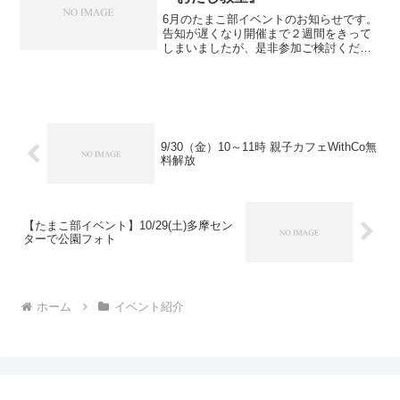
6月のたまこ部イベントのお知らせです。
告知が遅くなり開催まで２週間をきって
しまいましたが、是非参加ご検討くださ
いね☆ 定員が少ないので一気に埋まって
しまう事もあるかも？！ お早めの申込を
オススメします！ さて6月は、昨年も開
催し好評だった...
9/30（金）10～11時 親子カフェWithCo無
料解放
【たまこ部イベント】10/29(土)多摩セン
ターで公園フォト
ホーム
イベント紹介