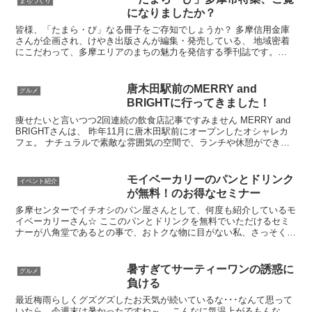
まちづくり
になりましたか？
皆様、「たまら・び」なる冊子をご存知でしょうか？ 多摩信用金庫
さんが企画され、けやき出版さんが編集・発売している、 地域密着
にこだわって、多摩エリアのまちの魅力を発信する季刊誌です。
（現在は1,4,7,10月に発売） なんと今年1月1日発...
唐木田駅前のMERRY and
グルメ
BRIGHTに行ってきました！
痩せたいと言いつつ2回連続の飲食店記事ですみません MERRY and
BRIGHTさんは、 昨年11月に唐木田駅前にオープンしたオシャレカ
フェ。 ナチュラルで素敵な雰囲気の空間で、ランチや休憩ができる
お店。 ワンちゃん同伴OKなのも特徴で...
モイベーカリーのパンとドリンク
イベント紹介
が無料！のお得なセミナー
多摩センターでイチオシのパン屋さんとして、何度も紹介しているモ
イベーカリーさん☆ ここのパンとドリンクを無料でいただけるセミ
ナーが八角堂であるとの事で、おトクな物に目がない私、さっそく行
ってきました。 内容としては、いわゆる保険会社主催のお...
暑すぎてサーティーワンの誘惑に
グルメ
負ける
最近梅雨らしくグズグズしたお天気が続いているな･･･なんて思って
いたら、今週末は暑かったですね～。 こんなに気温上がるもんな