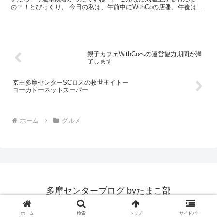
の？！とびっくり。 今日の私は、午前中にWithCoの店番、午後は家
族でWithCoを利用という、なんともたまこ部ら...
親子カフェWithCoへの運営協力期間が満
了します
京王多摩センターSCロスの救世主イトー
ヨーカドーネットスーパー
ホーム
グルメ
多摩センターブログ byたまこ部
© 2015 多摩センターブログ byたまこ部.
ホーム
検索
トップ
サイドバー