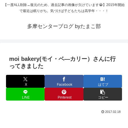
【一度ALL削除→復元のため、過去記事の画像が欠けています😭】2015年開始
で最近は眠りがち。気づけば子どもたちは高学年・・・！
多摩センターブログ byたまこ部
moi bakery(モイ・ベ―カリー）さんに行
ってきました
X
Facebook
はてブ
LINE
Pinterest
コピー
2017.02.18