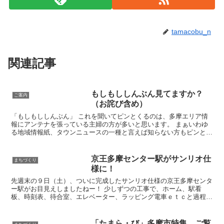
tamacobu_n
関連記事
もしもししんぶん見てますか？
ご案内
（お詫び含め）
「もしもししんぶん」 これを聞いてピンとくるのは、多摩エリア情
報にアンテナを張っている主婦の方が多いと思います。 まぁいわゆ
る地域情報紙、タウンニュースの一種と言えば知らない方もピンとく
るのではないでしょうか。 イベント情報や地域サークルの...
京王多摩センター駅がサンリオ仕
まちづくり
様に！
先週末の９日（土）、ついに完成したサンリオ仕様の京王多摩センタ
ー駅がお目見えしましたねー！ 少しずつの工事で、ホーム、駅看
板、時刻表、待合室、エレベーター、ラッピング電車ｅｔｃと過程を
見てきたからか、 「わぁ～すごい！！」という大きな感動は...
「たまら・び」多摩市特集、ご覧