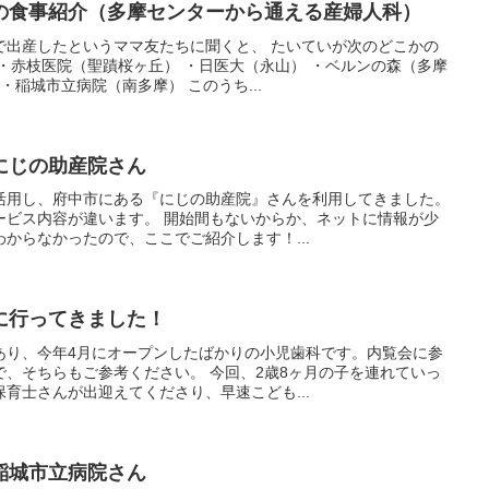
の食事紹介（多摩センターから通える産婦人科）
で出産したというママ友たちに聞くと、 たいていが次のどこかの
・赤枝医院（聖蹟桜ヶ丘） ・日医大（永山） ・ベルンの森（多摩
・稲城市立病院（南多摩） このうち...
にじの助産院さん
活用し、府中市にある『にじの助産院』さんを利用してきました。
ービス内容が違います。 開始間もないからか、ネットに情報が少
からなかったので、ここでご紹介します！...
に行ってきました！
あり、今年4月にオープンしたばかりの小児歯科です。内覧会に参
、そちらもご参考ください。 今回、2歳8ヶ月の子を連れていっ
育士さんが出迎えてくださり、早速こども...
稲城市立病院さん