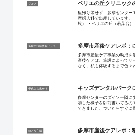
ベリエの丘クリニック
グルメ
里帰り等せず、多摩センター
産婦人科で出産しています。 
境） ・ベリエの丘（若葉台） 
多摩市産後ケアレポ：
多摩市役所情報ピックアップ
多摩市産後ケア事業の助成を
産後ケアは、施設によってサ
なく、私も体験するまで色々わ
キッズデンタルパーク
子供とお出かけ
多摩センターのダイソー隣に
加した様子を以前書いてるので
てきました。ついたらすぐに保
多摩市産後ケアレポ：
ゆとり主婦