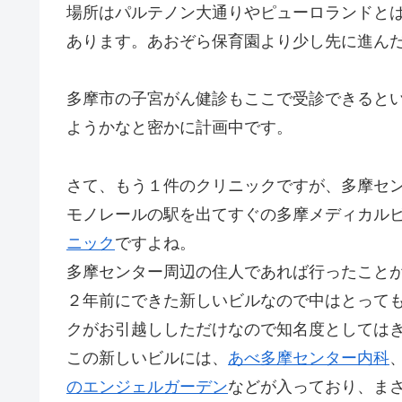
場所はパルテノン大通りやピューロランドと
あります。あおぞら保育園より少し先に進ん
多摩市の子宮がん健診もここで受診できると
ようかなと密かに計画中です。
さて、もう１件のクリニックですが、多摩セ
モノレールの駅を出てすぐの多摩メディカル
ニック
ですよね。
多摩センター周辺の住人であれば行ったこと
２年前にできた新しいビルなので中はとって
クがお引越ししただけなので知名度としてはき
この新しいビルには、
あべ多摩センター内科
のエンジェルガーデン
などが入っており、ま