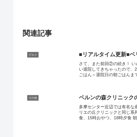
関連記事
■リアルタイム更新■
グルメ
さて、また前回②の続き！ い
い退院してきちゃったので、2
ごはん～退院日の朝ごはんまで
ベルンの森クリニック
その他
多摩センター近辺では有名な
リエの丘クリニックと同じ系列
食、15時おやつ、18時夕食 