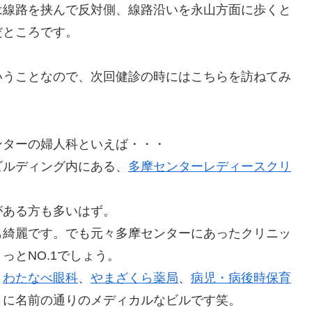
は線路を挟んで反対側、線路沿いを永山方面に歩くと
だところです。
いうことなので、次回健診の時にはこちらを訪ねてみ
ンターの婦人科といえば・・・
ビルディング内にある、
多摩センターレディースクリ
がある方も多いはず。
も綺麗です。でも元々多摩センターにあったクリニッ
っとNO.1でしょう。
、
わたなべ眼科
、
やまざくら薬局
、
病児・病後時保育
さに名前の通りのメディカルなビルです笑。