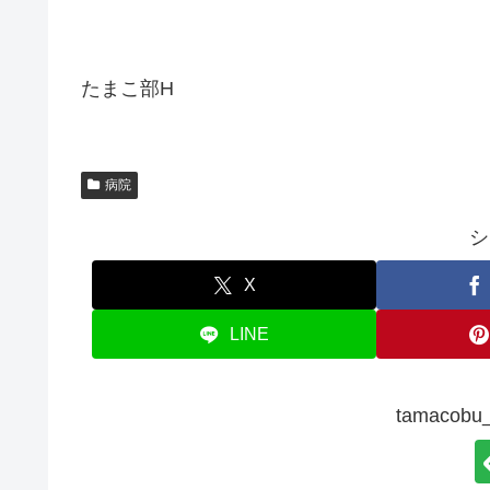
たまこ部H
病院
シ
X
LINE
tamaco