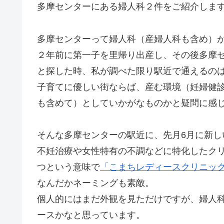
多摩センターにある婦人科２件をご紹介しま
多摩センターって婦人科（産婦人科も含め）
２年前に第一子を里帰り出産し、その後多摩
と探した時、私が調べた限り駅近で通えるの
子育てに優しい街ならば、産む環境（妊婦健
も含めて）としていかがなものかと疑問に感
そんな多摩センターの駅近に、先月6月に新し
不妊治療や女性特有の不調などに特化したク
つという意味で
「こまちレディースクリニッ
なんだかネーミングも素敵。
個人的にはまだ外観を見ただけですが、婦人
ースかなと思っています。