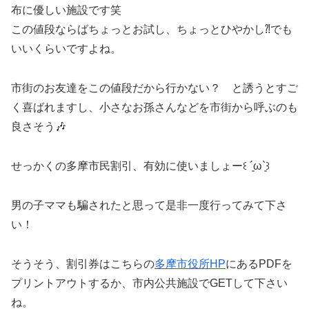
布に優しい施設です笑
この値段ならばちょっとお試し、ちょっとひやかし⁈でも
いいくらいですよね。
市街のお友達をこの値段だから行かない？ と誘うとすご
く喜ばれますし、小さなお孫さんなどを市街から呼ぶのも
良さそう🎶
せっかくの多摩市民割引、有効に使いましょー꒰ ´͈ω`͈꒱
男の子ママも騙されたと思って是非一度行ってみて下さ
い！
そうそう、割引券はこちらの
多摩市役所HP
にあるPDFを
プリントアウトするか、市内公共施設でGETして下さい
ね。