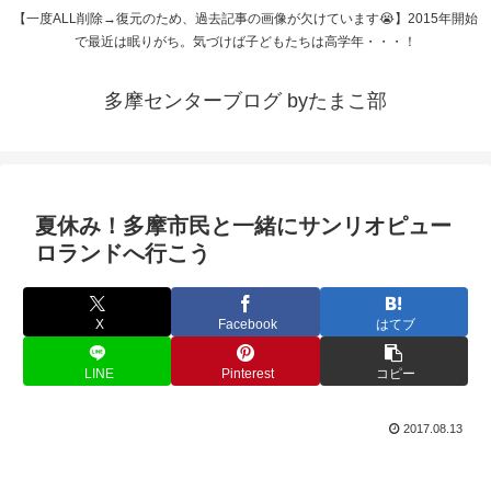
【一度ALL削除→復元のため、過去記事の画像が欠けています😭】2015年開始
で最近は眠りがち。気づけば子どもたちは高学年・・・！
多摩センターブログ byたまこ部
夏休み！多摩市民と一緒にサンリオピュー
ロランドへ行こう
X
Facebook
はてブ
LINE
Pinterest
コピー
2017.08.13