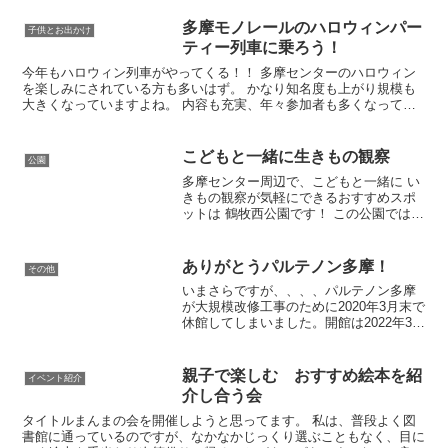
多摩モノレールのハロウィンパー
子供とお出かけ
ティー列車に乗ろう！
今年もハロウィン列車がやってくる！！ 多摩センターのハロウィン
を楽しみにされている方も多いはず。 かなり知名度も上がり規模も
大きくなっていますよね。 内容も充実、年々参加者も多くなってい
るように感じます。 この多摩センターのハロウィンの中の...
こどもと一緒に生きもの観察
公園
多摩センター周辺で、こどもと一緒に い
きもの観察が気軽にできるおすすめスポ
ットは 鶴牧西公園です！ この公園では、
おたまじゃくし、カエル、ザリガニ、カ
ニなど 水辺のいきものたちも観察できま
す。 おたまじゃくし、カエルは池で観察
ありがとうパルテノン多摩！
その他
できます。 た...
いまさらですが、、、、パルテノン多摩
が大規模改修工事のために2020年3月末で
休館してしまいました。開館は2022年3月
予定だそうです。うちの子たちはキッズ
ファクトリーが大好きで2年近く週末はパ
ルテノン多摩で過ごすことが日課となっ
親子で楽しむ おすすめ絵本を紹
イベント紹介
ていました...
介し合う会
タイトルまんまの会を開催しようと思ってます。 私は、普段よく図
書館に通っているのですが、なかなかじっくり選ぶこともなく、目に