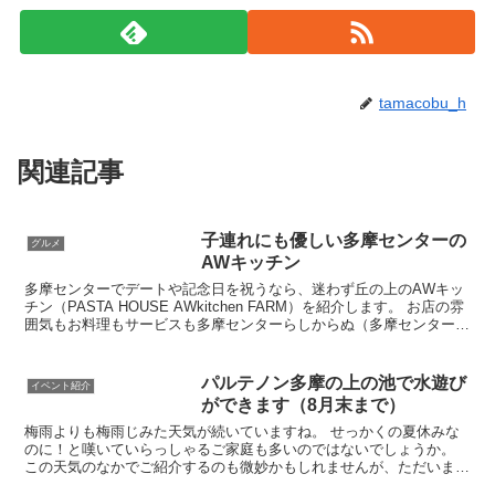
tamacobu_h
関連記事
子連れにも優しい多摩センターの
グルメ
AWキッチン
多摩センターでデートや記念日を祝うなら、迷わず丘の上のAWキッ
チン（PASTA HOUSE AWkitchen FARM）を紹介します。 お店の雰
囲気もお料理もサービスも多摩センターらしからぬ（多摩センターに
失礼⁈）優良店です。 かといって...
パルテノン多摩の上の池で水遊び
イベント紹介
ができます（8月末まで）
梅雨よりも梅雨じみた天気が続いていますね。 せっかくの夏休みな
のに！と嘆いていらっしゃるご家庭も多いのではないでしょうか。
この天気のなかでご紹介するのも微妙かもしれませんが、ただいま、
パルテノン多摩階段の上にあるお馴染みの池が、水遊び用に...