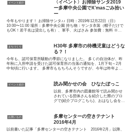
〈イベント〉お掃除サンタ2019
イベント紹介
ー多摩中央公園でX’masごみ拾い
ー
今年もやります！ お掃除サンタ♪♪ 日時：2019年12月22日（日）
10:00〜11:00 場所：多摩中央公園 持ち物：サンタ衣装（帽子だけで
もOK！若干名は貸出しも有）、軍手、火ばさみ 参加費：無料 ※持
ち物は必須ではなく任意です ※ゴ...
H30年 多摩市の待機児童はどうな
まちづくり
る？！
今年も、認可保育所騒動の季節になりました。 多くの自治体が、昨
年秋に入所申請を受けた認可保育所の当落の通知を、1月下旬～2月
中旬頃に行います。 多摩市ももちろんそうですが、今年は昨年より2
週間ほど早い、2/2（金）発送というスケジュールにな...
読み聞かせの会 ひなたぼっこ
イベント紹介
以前、多摩市内の図書館等で読み聞かせ
されている団体さんを紹介した際のブロ
グで(紹介ブログこちら)、おはなし会を一
緒にやってみませんか？と呼びかけてみ
たところ、なんとすぐにメンバーが見つ
かりました。さっそく3月末に『ひなたぼ
多摩センターの空きテナント
お買いもの
っこ』を結成。由来...
2016年4月
以前書いた記事「多摩センターの空きテナント 2016年2月」以降、