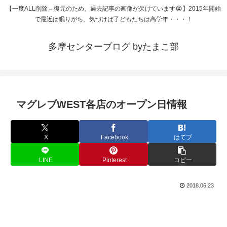
【一度ALL削除→復元のため、過去記事の画像が欠けています😭】2015年開始
で最近は眠りがち。気づけば子どもたちは高学年・・・！
多摩センターブログ byたまこ部
マグレブWEST各店のオープン日情報
X
Facebook
はてブ
LINE
Pinterest
コピー
2018.06.23