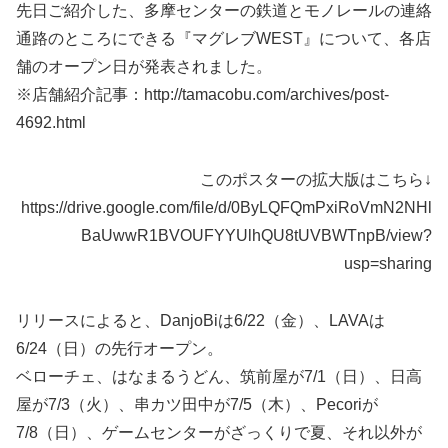
先日ご紹介した、多摩センターの鉄道とモノレールの連絡
通路のところにできる『マグレブWEST』について、各店
舗のオープン日が発表されました。
※店舗紹介記事：http://tamacobu.com/archives/post-
4692.html
このポスターの拡大版はこちら↓
https://drive.google.com/file/d/0ByLQFQmPxiRoVmN2NHl
BaUwwR1BVOUFYYUlhQU8tUVBWTnpB/view?
usp=sharing
リリースによると、DanjoBiは6/22（金）、LAVAは
6/24（日）の先行オープン。
ベローチェ、はなまるうどん、筑前屋が7/1（日）、日高
屋が7/3（火）、串カツ田中が7/5（木）、Pecoriが
7/8（日）、ゲームセンターがざっくりで夏、それ以外が