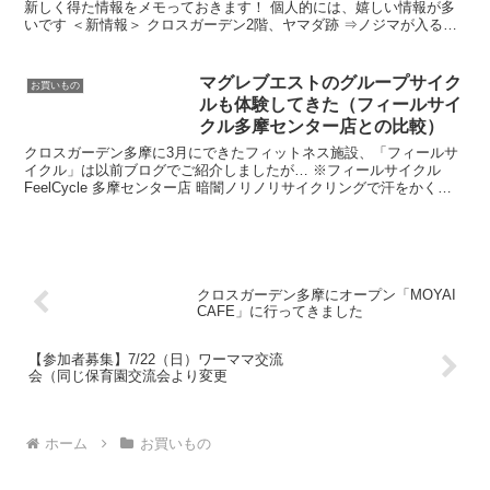
新しく得た情報をメモっておきます！ 個人的には、嬉しい情報が多
いです ＜新情報＞ クロスガーデン2階、ヤマダ跡 ⇒ノジマが入るそ
うです！ クロスガーデン2階、ニトリ ⇒ココリ...
マグレブエストのグループサイク
お買いもの
ルも体験してきた（フィールサイ
クル多摩センター店との比較）
クロスガーデン多摩に3月にできたフィットネス施設、「フィールサ
イクル」は以前ブログでご紹介しましたが… ※フィールサイクル
FeelCycle 多摩センター店 暗闇ノリノリサイクリングで汗をかく！
その少しあと、駅前のマグレブエストでも似た...
クロスガーデン多摩にオープン「MOYAI
CAFE」に行ってきました
【参加者募集】7/22（日）ワーママ交流
会（同じ保育園交流会より変更
ホーム
お買いもの