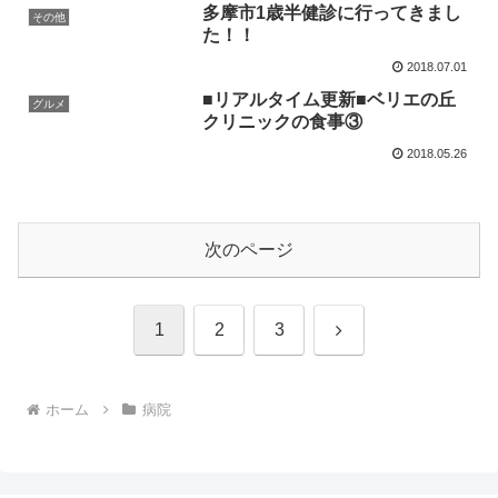
多摩市1歳半健診に行ってきまし
その他
た！！
2018.07.01
■リアルタイム更新■ベリエの丘
グルメ
クリニックの食事③
2018.05.26
次のページ
次
1
2
3
へ
ホーム
病院