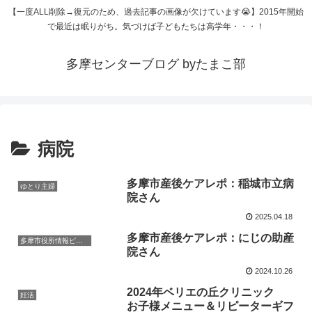
【一度ALL削除→復元のため、過去記事の画像が欠けています😭】2015年開始
で最近は眠りがち。気づけば子どもたちは高学年・・・！
多摩センターブログ byたまこ部
病院
多摩市産後ケアレポ：稲城市立病
ゆとり主婦
院さん
2025.04.18
多摩市産後ケアレポ：にじの助産
多摩市役所情報ピックアップ
院さん
2024.10.26
2024年ベリエの丘クリニック
妊活
お子様メニュー＆リピーターギフ